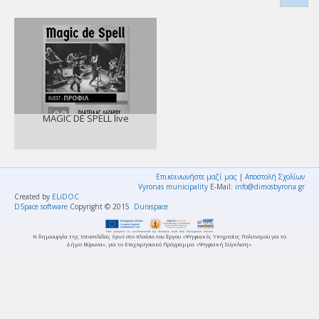
MAGIC DE SPELL live
Επικοινωνήστε μαζί μας
|
Αποστολή Σχολίων
Vyronas municipality
E-Mail:
info@dimosbyrona.gr
Created by
ELiDOC
DSpace software
Copyright © 2015
Duraspace
Η δημιουργία της Ιστοσελίδας έγινε στο πλαίσιο του Έργου «Ψηφιακές Υπηρεσίες Πολιτισμού για το
Δήμο Βύρωνα», για το Επιχειρησιακό Πρόγραμμα «Ψηφιακή Σύγκλιση».