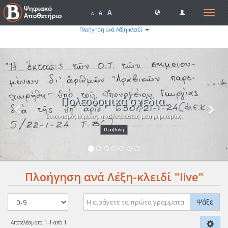
A
Toggle
A
A
navigat
Πλοήγηση ανά Λέξη-κλειδί
Previous
Nex
Πολεοδομικά σχέδια.
Συνοικισμός Βύρωνος, απαλλοτριώσεως μετα ρυμοτομίας.
Προβολή
Πλοήγηση ανά Λέξη-κλειδί "live"
Ψάξε
Αποτελέσματα 1-1 από 1