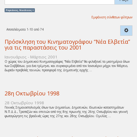
Ρογκάκος, Νικόλαος ×
Εμφάνιση σύνθετων φίλτρων
Αποτελέσματα 1-10 από 74
Πρόσκληση του Κινηματογράφου “Νέα Ελβετία”
για τις παραστάσεις του 2001
Ιανουάριος - Μάρτιος 2001
Ο χώρος του Δημοτικού Κινηματογράφος “Νέα Ελβετία” θα φιλοξενεί τα μεσημέρια όλων
των Σαββάτων, για ένα τρίμηνο, και συγκεκριμένα από τον Ιανουάριο μέχρι τον Μάρτιο,
δωρεάν προβολές ταινιών, προσφορά της Δημοτικής αρχής ...
28η Οκτωβρίου 1998
28 Οκτωβρίου 1998
Γενικός Σημαιοστολισμός όλων των Δημοσίων, Δημοτικών, Ιδιωτικών καταστημάτων
Ν.Π.Δ.Δ., Τραπεζών και σπιτιών από της 8ης πρωινής της 26ης Οκτωβρίου και γενική
φωταγώγηση τις βραδινές ώρες της 27ης και 28ης Οκτωβρίου. Ομιλίες ...