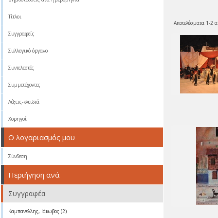
Τίτλοι
Αποτελέσματα 1-2 α
Συγγραφείς
Συλλογικό όργανο
Συντελεστές
Συμμετέχοντες
Λέξεις-κλειδιά
Χορηγοί
Ο λογαριασμός μου
Σύνδεση
Περιήγηση ανά
Συγγραφέα
Καμπανέλλης, Ιάκωβος (2)