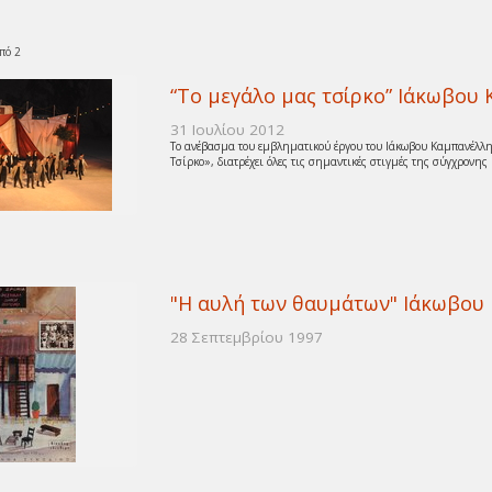
πό 2
“Το μεγάλο μας τσίρκο” Ιάκωβου
31 Ιουλίου 2012
Το ανέβασμα του εμβληματικού έργου του Ιάκωβου Καμπανέλλη «
Τσίρκο», διατρέχει όλες τις σημαντικές στιγμές της σύγχρονης 
"Η αυλή των θαυμάτων" Ιάκωβου
28 Σεπτεμβρίου 1997