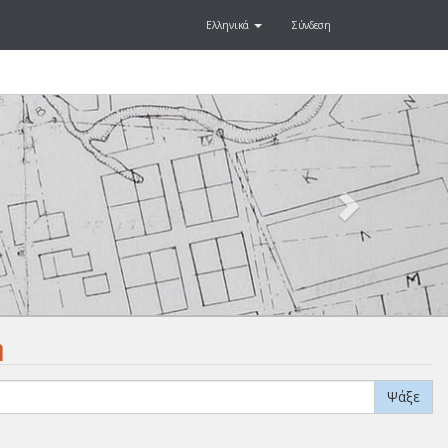
Ελληνικά
Σύνδεση
Next
.
η
Ψάξε