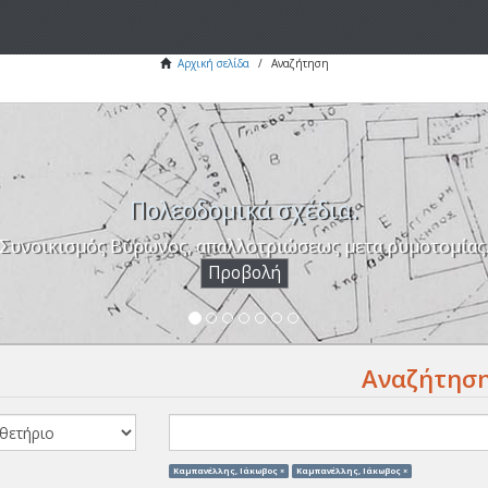
Αρχική σελίδα
Αναζήτηση
Πολεοδομικά σχέδια.
Συνοικισμός Βύρωνος, απαλλοτριώσεως μετα ρυμοτομίας
Προβολή
Αναζήτησ
Καμπανέλλης, Ιάκωβος ×
Καμπανέλλης, Ιάκωβος ×