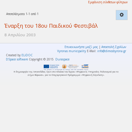
Εμφάνιση σύνθετων φίλτρων
Αποτελέσματα 1-1 από 1
Έναρξη του 18ου Παιδικού Φεστιβάλ
8 Απριλίου 2003
Επικοινωνήστε μαζί μας
|
Αποστολή Σχολίων
Vyronas municipality
E-Mail:
info@dimosbyrona.gr
Created by
ELiDOC
DSpace software
Copyright © 2015
Duraspace
Η δημιουργία της Ιστοσελίδας έγινε στο πλαίσιο του Έργου «Ψηφιακές Υπηρεσίες Πολιτισμού για το
Δήμο Βύρωνα», για το Επιχειρησιακό Πρόγραμμα «Ψηφιακή Σύγκλιση».