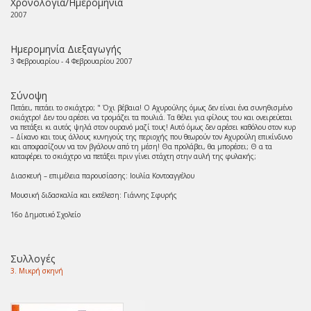
Χρονολογία/Ημερομηνία
2007
Ημερομηνία Διεξαγωγής
3 Φεβρουαρίου - 4 Φεβρουαρίου 2007
Σύνοψη
Πετάει, πετάει το σκιάχτρο; " Όχι βέβαια! Ο Αχυρούλης όμως δεν είναι ένα συνηθισμένο
σκιάχτρο! Δεν του αρέσει να τρομάζει τα πουλιά. Τα θέλει για φίλους του και ονειρεύεται
να πετάξει κι αυτός ψηλά στον ουρανό μαζί τους! Αυτό όμως δεν αρέσει καθόλου στον κυρ
– Δίκανο και τους άλλους κυνηγούς της περιοχής που θεωρούν τον Αχυρούλη επικίνδυνο
και αποφασίζουν να τον βγάλουν από τη μέση! Θα προλάβει, θα μπορέσει; Θ α τα
καταφέρει το σκιάχτρο να πετάξει πριν γίνει στάχτη στην αυλή της φυλακής;
Διασκευή – επιμέλεια παρουσίασης: Ιουλία Κοντοαγγέλου
Μουσική διδασκαλία και εκτέλεση: Γιάννης Σφυρής
16ο Δημοτικό Σχολείο
Συλλογές
3. Μικρή σκηνή