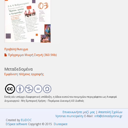
Προβολή/
Άνοιγμα
Πρόγραμμα Μικρή Σκηνή (360.9Kb)
Μεταδεδομένα
Εμφάνιση πλήρους εγγραφής
Εκτός εάν υπάρχει διαφορετική υπόδειξη, η άδεια αυτού του τεκμηρίου περιγράφεται ως Αναφορά
Δημιουργού - Μη Εμπορική Χρήση - Παρόμοια Διανομή 4.0 Διεθνές
Επικοινωνήστε μαζί μας
|
Αποστολή Σχολίων
Vyronas municipality
E-Mail:
info@dimosbyrona.gr
Created by
ELiDOC
DSpace software
Copyright © 2015
Duraspace