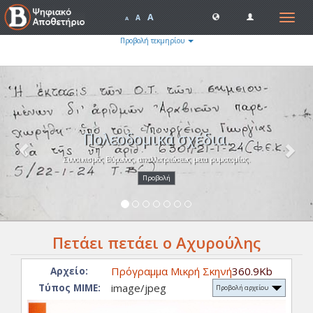
A
Toggle
A
A
navigat
Προβολή τεκμηρίου
Previous
Nex
Πολεοδομικά σχέδια.
Συνοικισμός Βύρωνος, απαλλοτριώσεως μετα ρυμοτομίας.
Προβολή
Πετάει πετάει ο Αχυρούλης
Πρόγραμμα Μικρή Σκηνή
360.9Kb
Αρχείο:
image/jpeg
Τύπος ΜΙΜΕ:
Προβολή αρχείου