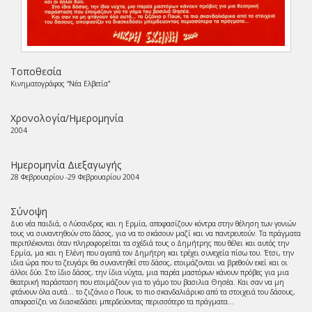
Τοποθεσία
Κινηματογράφος “Νέα Ελβετία”
Χρονολογία/Ημερομηνία
2004
Ημερομηνία Διεξαγωγής
28 Φεβρουαρίου -29 Φεβρουαρίου 2004
Σύνοψη
Δυο νέα παιδιά, ο Λύσανδρος και η Ερμία, αποφασίζουν κόντρα στην θέληση των γονιών
τους να συναντηθούν στο δάσος, για να το σκάσουν μαζί και να παντρευτούν. Τα πράγματα
περιπλέκονται όταν πληροφορείται τα σχέδιά τους ο Δημήτρης που θέλει και αυτός την
Ερμία, μα και η Ελένη που αγαπά τον Δημήτρη και τρέχει συνεχεία πίσω του. Έτσι, την
ιδια ώρα που το ζευγάρι θα συναντηθεί στο δάσος, ετοιμάζονται να βρεθούν εκεί και οι
άλλοι δύο. Στο ίδιο δάσος, την ίδια νύχτα, μια παρέα μαστόρων κάνουν πρόβες για μια
θεατρική παράσταση που ετοιμάζουν για το γάμο του βασιλια Θησέα. Και σαν να μη
φτάνουν όλα αυτά... το ζιζάνιο ο Πουκ, το πιο σκανδαλιάρικο από τα στοιχειά του δάσους,
αποφασίζει να διασκεδάσει μπερδεύοντας περισσότερο τα πράγματα...