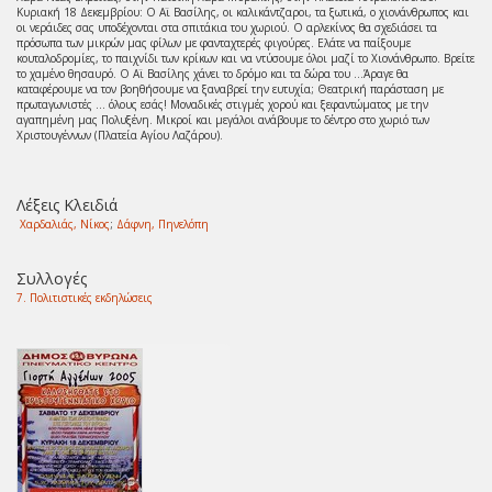
Κυριακή 18 Δεκεμβρίου: Ο Αϊ Βασίλης, οι καλικάντζαροι, τα ξωτικά, ο χιονάνθρωπος και
οι νεράιδες σας υποδέχονται στα σπιτάκια του χωριού. Ο αρλεκίνος θα σχεδιάσει τα
πρόσωπα των μικρών μας φίλων με φανταχτερές φιγούρες. Ελάτε να παίξουμε
κουταλοδρομίες, το παιχνίδι των κρίκων και να ντύσουμε όλοι μαζί το Χιονάνθρωπο. Βρείτε
το χαμένο θησαυρό. Ο Αϊ Βασίλης χάνει το δρόμο και τα δώρα του …Άραγε θα
καταφέρουμε να τον βοηθήσουμε να ξαναβρεί την ευτυχία; Θεατρική παράσταση με
πρωταγωνιστές … όλους εσάς! Μοναδικές στιγμές χορού και ξεφαντώματος με την
αγαπημένη μας Πολυξένη. Μικροί και μεγάλοι ανάβουμε το δέντρο στο χωριό των
Χριστουγέννων (Πλατεία Αγίου Λαζάρου).
Λέξεις Κλειδιά
Χαρδαλιάς, Νίκος
;
Δάφνη, Πηνελόπη
Συλλογές
7. Πολιτιστικές εκδηλώσεις