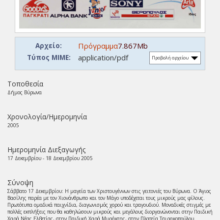
Πρόγραμμα
7.867Mb
Αρχείο:
application/pdf
Τύπος ΜΙΜΕ:
Προβολή αρχείου
Τοποθεσία
Δήμος Βύρωνα
Χρονολογία/Ημερομηνία
2005
Ημερομηνία Διεξαγωγής
17 Δεκεμβρίου - 18 Δεκεμβρίου 2005
Σύνοψη
Σάββατο 17 Δεκεμβρίου: Η μαγεία των Χριστουγέννων στις γειτονιές του Βύρωνα. Ο Άγιος
Βασίλης παρέα με τον Χιονάνθρωπο και τον Μάγο υποδέχεται τους μικρούς μας φίλους.
Πρωτότυπα ομαδικά παιχνίδια, διαγωνισμός χορού και τραγουδιού. Μοναδικές στιγμές με
πολλές εκπλήξεις που θα καθηλώσουν μικρούς και μεγάλους διοργανώνονται στην Παιδική
Χαρά Νέας Ελβετίας, στην Παιδική Χαρά Μυράκτης, στην Πλατεία Τσιρακοπούλου.