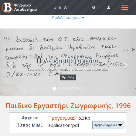
A
Toggle
A
A
navigat
Προβολή τεκμηρίου
Previous
Nex
Πολεοδομικά σχέδια.
Συνοικισμός Βύρωνος, απαλλοτριώσεως μετα ρυμοτομίας.
Προβολή
Παιδικό Εργαστήρι Ζωγραφικής, 1996
Πρόγραμμα
916.3Kb
Αρχείο:
application/pdf
Τύπος ΜΙΜΕ:
Προβολή αρχείου