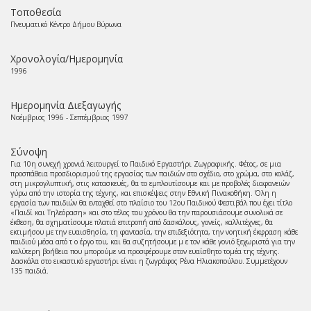
Τοποθεσία
Πνευματικό Κέντρο Δήμου Βύρωνα
Χρονολογία/Ημερομηνία
1996
Ημερομηνία Διεξαγωγής
Νοέμβριος 1996 - Σεπτέμβριος 1997
Σύνοψη
Για 10η συνεχή χρονιά λειτουργεί το Παιδικό Εργαστήρι Ζωγραφικής. Φέτος, σε μια
προσπάθεια προσδιορισμού της εργασίας των παιδιών στο σχέδιο, στο χρώμα, στο κολάζ,
στη μικρογλυπτική, στις κατασκευές, θα το εμπλουτίσουμε και με προβολές διαφανειών
γύρω από την ιστορία της τέχνης, και επισκέψεις στην Εθνική Πινακοθήκη. Όλη η
εργασία των παιδιών θα ενταχθεί στο πλαίσιο του 12ου Παιδικού Φεστιβάλ που έχει τίτλο
«Παιδί και Τηλεόραση» και στο τέλος του χρόνου θα την παρουσιάσουμε συνολικά σε
έκθεση, θα σχηματίσουμε πλατιά επιτροπή από δασκάλους, γονείς, καλλιτέχνες, θα
εκτιμήσου με την ευαισθησία, τη φαντασία, την επιδεξιότητα, την νοητική έκφραση κάθε
παιδιού μέσα από τ ο έργο του, και θα συζητήσουμε μ ε τον κάθε γονιό ξεχωριστά για την
καλύτερη βοήθεια που μπορούμε να προσφέρουμε στον ευαίσθητο τομέα της τέχνης.
Δασκάλα στο εικαστικό εργαστήρι είναι η ζωγράφος Ρένα Ηλιακοπούλου. Συμμετέχουν
135 παιδιά.