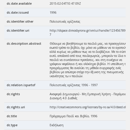
dc.date.available
2015-02-04T10:47:09Z
dc.date.issued
1996
dc.identifier.other
Πολιτιστικός ορίζοντας
dc.identifier.uri
http://dspace.dimosbyrona.gr/xmlui/handle/123456789/1
7
dc.description.abstract
Θέλουμε να βοηθήσουμε τα παιδιά μας, να προσεγγίσουν μ
σωστό τρόπο το βιβλίο, όχι μόνο να μάθουν να το αγαπούν
αλλά κυρίως να μάθουν πως να το διαβάζουν. Με το σύστη
αυτό, αποδεκτό από τους παιδαγωγούς, μπορούν τα ίδια τα
παιδιά να συντάσσουν προτάσεις, και στη συνέχεια να
γράφουν κεφάλαια ή και ολόκληρο βιβλίο. Η υπεύθυνη του
προγράμματος θα αναλύει τη μέθοδο συγγραφής ενός
βιβλίου με απώτερο στόχο την όξυνση της πνευματικής
ικανότητας τω ν παιδιών.
dc.relation.ispartof
Πολιτιστικός ορίζοντας 1996 - 1997
dc.rights
Αναφορά Δημιουργού - Μη Εμπορική Χρήση - Παρόμοια
Διανομή 4.0 Διεθνές
dc.rights.uri
http://creativecommons.org/licenses/by-nc-sa/4.0/deed.el
dc.title
Πρόγραμμα Παιδί και Βιβλίο, 1996
dc.type
Εκδήλωση