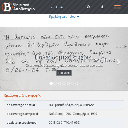
A
Toggle
A
A
navigat
Προβολή τεκμηρίου
Previous
Nex
Πολεοδομικά σχέδια.
Συνοικισμός Βύρωνος, απαλλοτριώσεως μετα ρυμοτομίας.
Προβολή
Εμφάνιση απλής εγγραφής
dc.coverage.spatial
Πνευματικό Κέντρο Δήμου Βύρωνα
dc.coverage.temporal
Νοέμβριος 1996 - Σεπτέμβριος 1997
dc.date.accessioned
2015-02-04T10:47:09Z