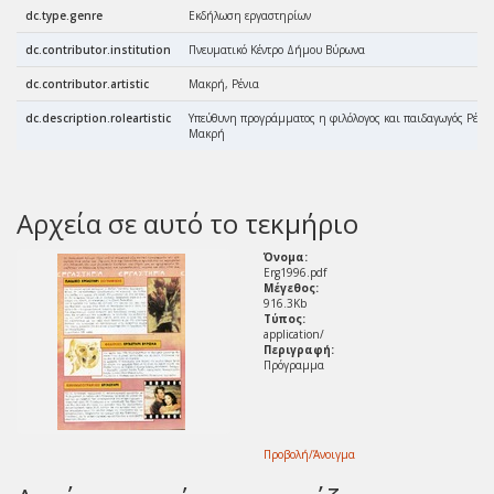
dc.type.genre
Εκδήλωση εργαστηρίων
dc.contributor.institution
Πνευματικό Κέντρο Δήμου Βύρωνα
dc.contributor.artistic
Μακρή, Ρένια
dc.description.roleartistic
Υπεύθυνη προγράμματος η φιλόλογος και παιδαγωγός Ρέα
Μακρή
Αρχεία σε αυτό το τεκμήριο
Όνομα:
Erg1996.pdf
Μέγεθος:
916.3Kb
Τύπος:
application/
Περιγραφή:
Πρόγραμμα
Προβολή/
Άνοιγμα