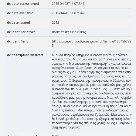
dc.date.accessioned
2015-04-28T11:07:34Z
dc.date.available
2015-04-28T11:07:34Z
dc.date.issued
2012
dc.identifier.other
Πολιτιστικές εκδηλώσεις
dc.identifier.uri
http://dspace.dimosbyrona.gr/xmlui/handle/123456789/2
5
dc.description.abstract
Μια νέα πατρίδα υπήρξε ο Βύρωνας για τους πρώτους
κατοίκους του. Μια συνοικία που ξεπήδησε μέσα από τις
στάχτες της Μικρασιατικής Καταστροφής για να προσφέρει
καταφύγιο στους διωγμένους. να στεγάσει τα όνειρα και τις
ελπίδες τους για μια νέα αρχή, τις αναμνήσεις τους από τις
χαμένες πατρίδες, να φιλοξενήσεις τις λύπες τους και τις
χαρές τους. Ο Βύρωνας της προσφυγιάς, ο Βύρωνας των
παππούδων και των γονιών μας των παιδικών μας χρόνων, ο
Βύρωνας των παιδιών μας, η πόλη μας ...Συνδετικός κρίκος
ανάμεσα στο χθες και το σήμερα, συνδετικός κρίκος με τις
παραδόσεις μας, με την ιστορία μας... Μια πόλη σύμβολο
ελπίδας και αναγέννησης, μια πόλη που γιγαντώθηκε,
άλλαξε, αλλά εξακολουθεί να έχει τη δική της αύρα και τη
δική της ιστορία. Μια ιστορία που "μπολιάζει" όσους
γεννιόμαστε, μεγαλώνουμε και ζούμε εδώ. Μια ιστορία που
θα ξαναθυμηθούμε μέσα από την εξαιρετική αυτή έκδοση -
παρακατοθήκη για τις επόμενες γενιές. Νίκος Γ. Χαρδαλιάς
(Δήμαρχος Βύρωνα)