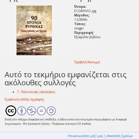
Όνομα:
ΕΞΩΦΥΛΛΟ.jpg
Μέγεθος:
1.638Mb
Τύπος:
image/
Περιγραφή:
Εξώφυλλο βιβλίου
Προβολή/
Άνοιγμα
Αυτό το τεκμήριο εμφανίζεται στις
ακόλουθες συλλογές
7. Πολιτιστικές εκδηλώσεις
Εμφάνιση απλής εγγραφής
Εκτός εάν υπάρχει διαφορετική υπόδειξη, η άδεια αυτού του τεκμηρίου περιγράφεται ως Αναφορά
Δημιουργού - Μη Εμπορική Χρήση - Παρόμοια Διανομή 4.0 Διεθνές
Επικοινωνήστε μαζί μας
|
Αποστολή Σχολίων