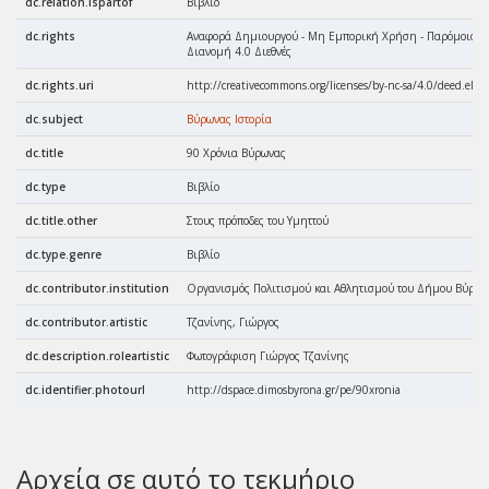
dc.relation.ispartof
Βιβλίο
dc.rights
Αναφορά Δημιουργού - Μη Εμπορική Χρήση - Παρόμοια
Διανομή 4.0 Διεθνές
dc.rights.uri
http://creativecommons.org/licenses/by-nc-sa/4.0/deed.el
dc.subject
Βύρωνας Ιστορία
dc.title
90 Χρόνια Βύρωνας
dc.type
Βιβλίο
dc.title.other
Στους πρόποδες του Υμηττού
dc.type.genre
Βιβλίο
dc.contributor.institution
Οργανισμός Πολιτισμού και Αθλητισμού του Δήμου Βύρων
dc.contributor.artistic
Τζανίνης, Γιώργος
dc.description.roleartistic
Φωτογράφιση Γιώργος Τζανίνης
dc.identifier.photourl
http://dspace.dimosbyrona.gr/pe/90xronia
Αρχεία σε αυτό το τεκμήριο