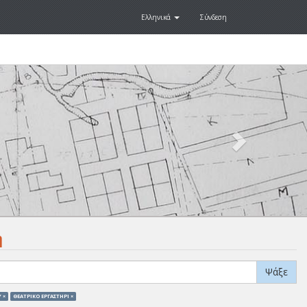
Ελληνικά
Σύνδεση
Next
.
η
Ψάξε
 ×
ΘΕΑΤΡΙΚΟ ΕΡΓΑΣΤΗΡΙ ×