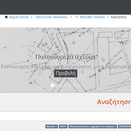
Αρχική σελίδα
Πολιτιστικές εκδηλώσεις
11. Φεστιβάλ Θεάτρου
Αναζήτηση
Πολεοδομικά σχέδια.
Συνοικισμός Βύρωνος, απαλλοτριώσεως μετα ρυμοτομίας
Προβολή
Αναζήτησ
Βιζνιέκ ×
2018 ×
Eθνικότητά μου το χρώμα του ανέμου ×
ΖΩΓΡΑΦΟΥ