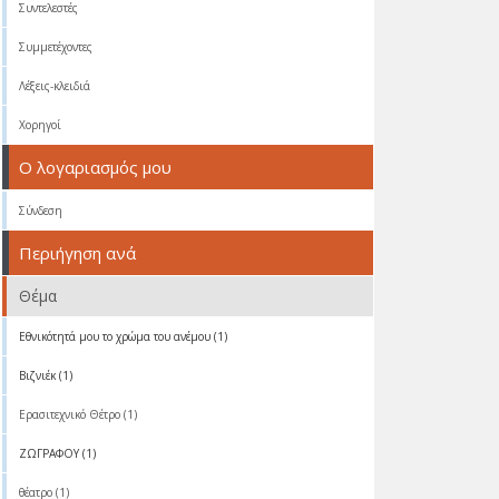
Συντελεστές
Συμμετέχοντες
Λέξεις-κλειδιά
Χορηγοί
Ο λογαριασμός μου
Σύνδεση
Περιήγηση ανά
Θέμα
Eθνικότητά μου το χρώμα του ανέμου (1)
Βιζνιέκ (1)
Ερασιτεχνικό Θέτρο (1)
ΖΩΓΡΑΦΟΥ (1)
θέατρο (1)