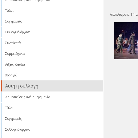
Τίτλοι
Αποτελέσματα 1-1 α
Συγγραφείς
Συλλογικό όργανο
Συντελεστές
Συμμετέχοντες
Λέξεις-κλειδιά
Χορηγοί
Αυτή η συλλογή
Δημοσιεύσεις ανά ημερομηνία
Τίτλοι
Συγγραφείς
Συλλογικό όργανο