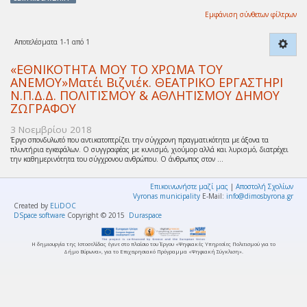
Εμφάνιση σύνθετων φίλτρων
Αποτελέσματα 1-1 από 1
«ΕΘΝΙΚΟΤΗΤΑ ΜΟΥ ΤΟ ΧΡΩΜΑ ΤΟΥ
ΑΝΕΜΟΥ»Ματέι Βιζνιέκ. ΘΕΑΤΡΙΚΟ ΕΡΓΑΣΤΗΡΙ
Ν.Π.Δ.Δ. ΠΟΛΙΤΙΣΜΟΥ & ΑΘΛΗΤΙΣΜΟΥ ΔΗΜΟΥ
ΖΩΓΡΑΦΟΥ
3 Νοεμβρίου 2018
Έργο σπονδυλωτό που αντικατοπτρίζει την σύγχρονη πραγματικότητα με άξονα τα
πλυντήρια εγκεφάλων. Ο συγγραφέας με κυνισμό, χιούμορ αλλά και λυρισμό, διατρέχει
την καθημερινότητα του σύγχρονου ανθρώπου. Ο άνθρωπος στον ...
Επικοινωνήστε μαζί μας
|
Αποστολή Σχολίων
Vyronas municipality
E-Mail:
info@dimosbyrona.gr
Created by
ELiDOC
DSpace software
Copyright © 2015
Duraspace
Η δημιουργία της Ιστοσελίδας έγινε στο πλαίσιο του Έργου «Ψηφιακές Υπηρεσίες Πολιτισμού για το
Δήμο Βύρωνα», για το Επιχειρησιακό Πρόγραμμα «Ψηφιακή Σύγκλιση».