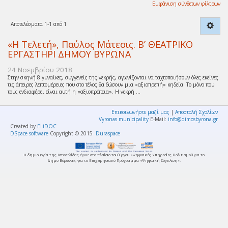
Εμφάνιση σύνθετων φίλτρων
Αποτελέσματα 1-1 από 1
«Η Τελετή», Παύλος Μάτεσις. Β’ ΘΕΑΤΡΙΚΟ
ΕΡΓΑΣΤΗΡΙ ΔΗΜΟΥ ΒΥΡΩΝΑ
24 Νοεμβρίου 2018
Στην σκηνή 8 γυναίκες, συγγενείς της νεκρής, αγωνίζονται να ταχτοποιήσουν όλες εκείνες
τις άπειρες λεπτομέρειες που στο τέλος θα δώσουν μια «αξιοπρεπή» κηδεία. Το μόνο που
τους ενδιαφέρει είναι αυτή η «αξιοπρέπεια». Η νεκρή ...
Επικοινωνήστε μαζί μας
|
Αποστολή Σχολίων
Vyronas municipality
E-Mail:
info@dimosbyrona.gr
Created by
ELiDOC
DSpace software
Copyright © 2015
Duraspace
Η δημιουργία της Ιστοσελίδας έγινε στο πλαίσιο του Έργου «Ψηφιακές Υπηρεσίες Πολιτισμού για το
Δήμο Βύρωνα», για το Επιχειρησιακό Πρόγραμμα «Ψηφιακή Σύγκλιση».