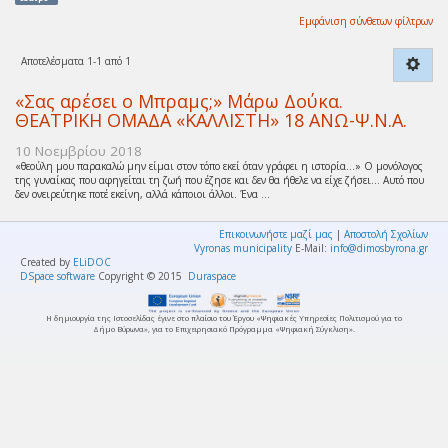
Εμφάνιση σύνθετων φίλτρων
Αποτελέσματα 1-1 από 1
«Σας αρέσει ο Μπραμς;» Μάρω Δούκα.
ΘΕΑΤΡΙΚΗ ΟΜΑΔΑ «ΚΑΛΛΙΣΤΗ» 18 ΑΝΩ-Ψ.Ν.Α.
10 Νοεμβρίου 2018
«θεούλη μου παρακαλώ μην είμαι στον τόπο εκεί όταν γράφει η ιστορία…» Ο μονόλογος
της γυναίκας που αφηγείται τη ζωή που έζησε και δεν θα ήθελε να είχε ζήσει… Αυτό που
δεν ονειρεύτηκε ποτέ εκείνη, αλλά κάποιοι άλλοι. Ένα ...
Επικοινωνήστε μαζί μας
|
Αποστολή Σχολίων
Vyronas municipality
E-Mail:
info@dimosbyrona.gr
Created by
ELiDOC
DSpace software
Copyright © 2015
Duraspace
Η δημιουργία της Ιστοσελίδας έγινε στο πλαίσιο του Έργου «Ψηφιακές Υπηρεσίες Πολιτισμού για το
Δήμο Βύρωνα», για το Επιχειρησιακό Πρόγραμμα «Ψηφιακή Σύγκλιση».