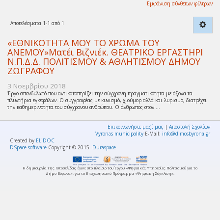
Εμφάνιση σύνθετων φίλτρων
Αποτελέσματα 1-1 από 1
«ΕΘΝΙΚΟΤΗΤΑ ΜΟΥ ΤΟ ΧΡΩΜΑ ΤΟΥ
ΑΝΕΜΟΥ»Ματέι Βιζνιέκ. ΘΕΑΤΡΙΚΟ ΕΡΓΑΣΤΗΡΙ
Ν.Π.Δ.Δ. ΠΟΛΙΤΙΣΜΟΥ & ΑΘΛΗΤΙΣΜΟΥ ΔΗΜΟΥ
ΖΩΓΡΑΦΟΥ
3 Νοεμβρίου 2018
Έργο σπονδυλωτό που αντικατοπτρίζει την σύγχρονη πραγματικότητα με άξονα τα
πλυντήρια εγκεφάλων. Ο συγγραφέας με κυνισμό, χιούμορ αλλά και λυρισμό, διατρέχει
την καθημερινότητα του σύγχρονου ανθρώπου. Ο άνθρωπος στον ...
Επικοινωνήστε μαζί μας
|
Αποστολή Σχολίων
Vyronas municipality
E-Mail:
info@dimosbyrona.gr
Created by
ELiDOC
DSpace software
Copyright © 2015
Duraspace
Η δημιουργία της Ιστοσελίδας έγινε στο πλαίσιο του Έργου «Ψηφιακές Υπηρεσίες Πολιτισμού για το
Δήμο Βύρωνα», για το Επιχειρησιακό Πρόγραμμα «Ψηφιακή Σύγκλιση».