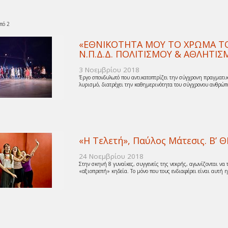
πό 2
«ΕΘΝΙΚΟΤΗΤΑ ΜΟΥ ΤΟ ΧΡΩΜΑ ΤΟΥ
Ν.Π.Δ.Δ. ΠΟΛΙΤΙΣΜΟΥ & ΑΘΛΗΤ
3 Νοεμβρίου 2018
Έργο σπονδυλωτό που αντικατοπτρίζει την σύγχρονη πραγματικ
λυρισμό, διατρέχει την καθημερινότητα του σύγχρονου ανθρώπο
«Η Τελετή», Παύλος Μάτεσις. Β
24 Νοεμβρίου 2018
Στην σκηνή 8 γυναίκες, συγγενείς της νεκρής, αγωνίζονται να τ
«αξιοπρεπή» κηδεία. Το μόνο που τους ενδιαφέρει είναι αυτή η