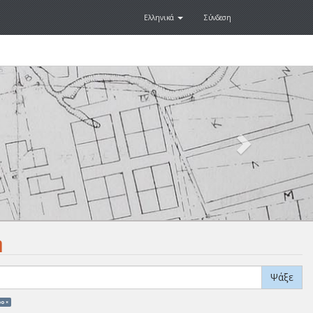
Ελληνικά
Σύνδεση
Next
.
η
Ψάξε
ο ×