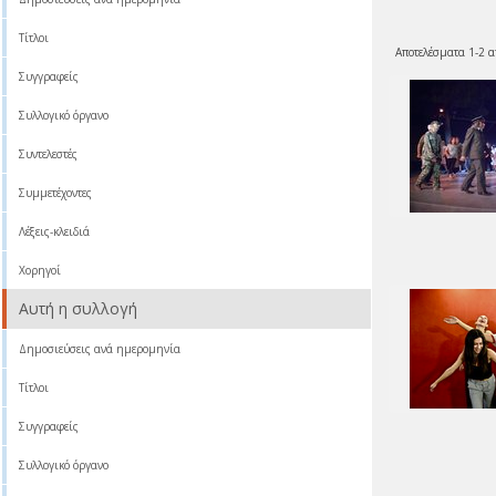
Τίτλοι
Αποτελέσματα 1-2 α
Συγγραφείς
Συλλογικό όργανο
Συντελεστές
Συμμετέχοντες
Λέξεις-κλειδιά
Χορηγοί
Αυτή η συλλογή
Δημοσιεύσεις ανά ημερομηνία
Τίτλοι
Συγγραφείς
Συλλογικό όργανο