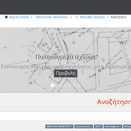
Αρχική σελίδα
Πολιτιστικές εκδηλώσεις
11. Φεστιβάλ Θεάτρου
Αναζήτηση
Πολεοδομικά σχέδια.
Συνοικισμός Βύρωνος, απαλλοτριώσεως μετα ρυμοτομίας
Προβολή
Αναζήτησ
ΘΕΑΤΡΙΚΟ ΕΡΓΑΣΤΗΡΙ ×
παράσταση ×
2018 ×
Νέα Ελβετία ×
θέατρ