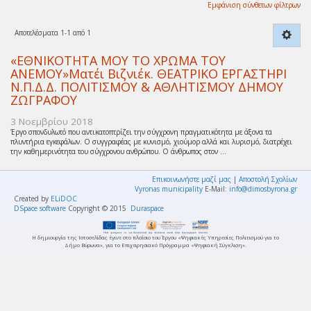
Εμφάνιση σύνθετων φίλτρων
Αποτελέσματα 1-1 από 1
«ΕΘΝΙΚΟΤΗΤΑ ΜΟΥ ΤΟ ΧΡΩΜΑ ΤΟΥ
ΑΝΕΜΟΥ»Ματέι Βιζνιέκ. ΘΕΑΤΡΙΚΟ ΕΡΓΑΣΤΗΡΙ
Ν.Π.Δ.Δ. ΠΟΛΙΤΙΣΜΟΥ & ΑΘΛΗΤΙΣΜΟΥ ΔΗΜΟΥ
ΖΩΓΡΑΦΟΥ
3 Νοεμβρίου 2018
Έργο σπονδυλωτό που αντικατοπτρίζει την σύγχρονη πραγματικότητα με άξονα τα
πλυντήρια εγκεφάλων. Ο συγγραφέας με κυνισμό, χιούμορ αλλά και λυρισμό, διατρέχει
την καθημερινότητα του σύγχρονου ανθρώπου. Ο άνθρωπος στον ...
Επικοινωνήστε μαζί μας
|
Αποστολή Σχολίων
Vyronas municipality
E-Mail:
info@dimosbyrona.gr
Created by
ELiDOC
DSpace software
Copyright © 2015
Duraspace
Η δημιουργία της Ιστοσελίδας έγινε στο πλαίσιο του Έργου «Ψηφιακές Υπηρεσίες Πολιτισμού για το
Δήμο Βύρωνα», για το Επιχειρησιακό Πρόγραμμα «Ψηφιακή Σύγκλιση».