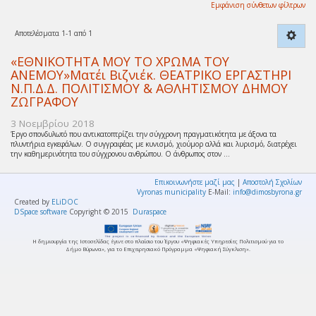
Εμφάνιση σύνθετων φίλτρων
Αποτελέσματα 1-1 από 1
«ΕΘΝΙΚΟΤΗΤΑ ΜΟΥ ΤΟ ΧΡΩΜΑ ΤΟΥ
ΑΝΕΜΟΥ»Ματέι Βιζνιέκ. ΘΕΑΤΡΙΚΟ ΕΡΓΑΣΤΗΡΙ
Ν.Π.Δ.Δ. ΠΟΛΙΤΙΣΜΟΥ & ΑΘΛΗΤΙΣΜΟΥ ΔΗΜΟΥ
ΖΩΓΡΑΦΟΥ
3 Νοεμβρίου 2018
Έργο σπονδυλωτό που αντικατοπτρίζει την σύγχρονη πραγματικότητα με άξονα τα
πλυντήρια εγκεφάλων. Ο συγγραφέας με κυνισμό, χιούμορ αλλά και λυρισμό, διατρέχει
την καθημερινότητα του σύγχρονου ανθρώπου. Ο άνθρωπος στον ...
Επικοινωνήστε μαζί μας
|
Αποστολή Σχολίων
Vyronas municipality
E-Mail:
info@dimosbyrona.gr
Created by
ELiDOC
DSpace software
Copyright © 2015
Duraspace
Η δημιουργία της Ιστοσελίδας έγινε στο πλαίσιο του Έργου «Ψηφιακές Υπηρεσίες Πολιτισμού για το
Δήμο Βύρωνα», για το Επιχειρησιακό Πρόγραμμα «Ψηφιακή Σύγκλιση».