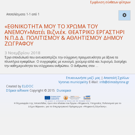
Εμφάνιση σύνθετων φίλτρων
Αποτελέσματα 1-1 από 1
«ΕΘΝΙΚΟΤΗΤΑ ΜΟΥ ΤΟ ΧΡΩΜΑ ΤΟΥ
ΑΝΕΜΟΥ»Ματέι Βιζνιέκ. ΘΕΑΤΡΙΚΟ ΕΡΓΑΣΤΗΡΙ
Ν.Π.Δ.Δ. ΠΟΛΙΤΙΣΜΟΥ & ΑΘΛΗΤΙΣΜΟΥ ΔΗΜΟΥ
ΖΩΓΡΑΦΟΥ
3 Νοεμβρίου 2018
Έργο σπονδυλωτό που αντικατοπτρίζει την σύγχρονη πραγματικότητα με άξονα τα
πλυντήρια εγκεφάλων. Ο συγγραφέας με κυνισμό, χιούμορ αλλά και λυρισμό, διατρέχει
την καθημερινότητα του σύγχρονου ανθρώπου. Ο άνθρωπος στον ...
Επικοινωνήστε μαζί μας
|
Αποστολή Σχολίων
Vyronas municipality
E-Mail:
info@dimosbyrona.gr
Created by
ELiDOC
DSpace software
Copyright © 2015
Duraspace
Η δημιουργία της Ιστοσελίδας έγινε στο πλαίσιο του Έργου «Ψηφιακές Υπηρεσίες Πολιτισμού για το
Δήμο Βύρωνα», για το Επιχειρησιακό Πρόγραμμα «Ψηφιακή Σύγκλιση».