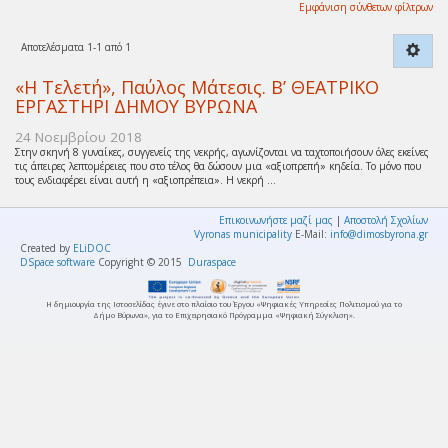
Εμφάνιση σύνθετων φίλτρων
Αποτελέσματα 1-1 από 1
«Η Τελετή», Παύλος Μάτεσις. Β’ ΘΕΑΤΡΙΚΟ
ΕΡΓΑΣΤΗΡΙ ΔΗΜΟΥ ΒΥΡΩΝΑ
24 Νοεμβρίου 2018
Στην σκηνή 8 γυναίκες, συγγενείς της νεκρής, αγωνίζονται να ταχτοποιήσουν όλες εκείνες
τις άπειρες λεπτομέρειες που στο τέλος θα δώσουν μια «αξιοπρεπή» κηδεία. Το μόνο που
τους ενδιαφέρει είναι αυτή η «αξιοπρέπεια». Η νεκρή ...
Επικοινωνήστε μαζί μας
|
Αποστολή Σχολίων
Vyronas municipality
E-Mail:
info@dimosbyrona.gr
Created by
ELiDOC
DSpace software
Copyright © 2015
Duraspace
Η δημιουργία της Ιστοσελίδας έγινε στο πλαίσιο του Έργου «Ψηφιακές Υπηρεσίες Πολιτισμού για το
Δήμο Βύρωνα», για το Επιχειρησιακό Πρόγραμμα «Ψηφιακή Σύγκλιση».