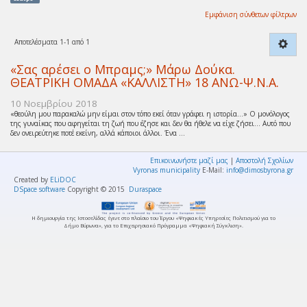
Εμφάνιση σύνθετων φίλτρων
Αποτελέσματα 1-1 από 1
«Σας αρέσει ο Μπραμς;» Μάρω Δούκα.
ΘΕΑΤΡΙΚΗ ΟΜΑΔΑ «ΚΑΛΛΙΣΤΗ» 18 ΑΝΩ-Ψ.Ν.Α.
10 Νοεμβρίου 2018
«θεούλη μου παρακαλώ μην είμαι στον τόπο εκεί όταν γράφει η ιστορία…» Ο μονόλογος
της γυναίκας που αφηγείται τη ζωή που έζησε και δεν θα ήθελε να είχε ζήσει… Αυτό που
δεν ονειρεύτηκε ποτέ εκείνη, αλλά κάποιοι άλλοι. Ένα ...
Επικοινωνήστε μαζί μας
|
Αποστολή Σχολίων
Vyronas municipality
E-Mail:
info@dimosbyrona.gr
Created by
ELiDOC
DSpace software
Copyright © 2015
Duraspace
Η δημιουργία της Ιστοσελίδας έγινε στο πλαίσιο του Έργου «Ψηφιακές Υπηρεσίες Πολιτισμού για το
Δήμο Βύρωνα», για το Επιχειρησιακό Πρόγραμμα «Ψηφιακή Σύγκλιση».