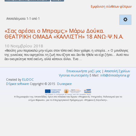
Εμφάνιση σύνθετων φίλτρων
Αποτελέσματα 1-1 από 1
«Σας αρέσει ο Μπραμς;» Μάρω Δούκα.
ΘΕΑΤΡΙΚΗ ΟΜΑΔΑ «ΚΑΛΛΙΣΤΗ» 18 ΑΝΩ-Ψ.Ν.Α.
10 Νοεμβρίου 2018
«θεούλη μου παρακαλώ μην είμαι στον τόπο εκεί όταν γράφει η ιστορία…» Ο μονόλογος
της γυναίκας που αφηγείται τη ζωή που έζησε και δεν θα ήθελε να είχε ζήσει… Αυτό που
δεν ονειρεύτηκε ποτέ εκείνη, αλλά κάποιοι άλλοι. Ένα ...
Επικοινωνήστε μαζί μας
|
Αποστολή Σχολίων
Vyronas municipality
E-Mail:
info@dimosbyrona.gr
Created by
ELiDOC
DSpace software
Copyright © 2015
Duraspace
Η δημιουργία της Ιστοσελίδας έγινε στο πλαίσιο του Έργου «Ψηφιακές Υπηρεσίες Πολιτισμού για το
Δήμο Βύρωνα», για το Επιχειρησιακό Πρόγραμμα «Ψηφιακή Σύγκλιση».