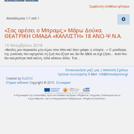
Εμφάνιση σύνθετων φίλτρων
Αποτελέσματα 1-1 από 1
«Σας αρέσει ο Μπραμς;» Μάρω Δούκα.
ΘΕΑΤΡΙΚΗ ΟΜΑΔΑ «ΚΑΛΛΙΣΤΗ» 18 ΑΝΩ-Ψ.Ν.Α.
10 Νοεμβρίου 2018
«θεούλη μου παρακαλώ μην είμαι στον τόπο εκεί όταν γράφει η ιστορία…» Ο μονόλογος
της γυναίκας που αφηγείται τη ζωή που έζησε και δεν θα ήθελε να είχε ζήσει… Αυτό που
δεν ονειρεύτηκε ποτέ εκείνη, αλλά κάποιοι άλλοι. Ένα ...
Επικοινωνήστε μαζί μας
|
Αποστολή Σχολίων
Vyronas municipality
E-Mail:
info@dimosbyrona.gr
Created by
ELiDOC
DSpace software
Copyright © 2015
Duraspace
Η δημιουργία της Ιστοσελίδας έγινε στο πλαίσιο του Έργου «Ψηφιακές Υπηρεσίες Πολιτισμού για το
Δήμο Βύρωνα», για το Επιχειρησιακό Πρόγραμμα «Ψηφιακή Σύγκλιση».