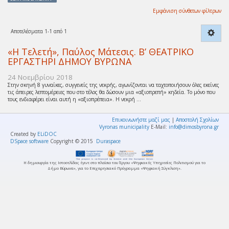
Εμφάνιση σύνθετων φίλτρων
Αποτελέσματα 1-1 από 1
«Η Τελετή», Παύλος Μάτεσις. Β’ ΘΕΑΤΡΙΚΟ
ΕΡΓΑΣΤΗΡΙ ΔΗΜΟΥ ΒΥΡΩΝΑ
24 Νοεμβρίου 2018
Στην σκηνή 8 γυναίκες, συγγενείς της νεκρής, αγωνίζονται να ταχτοποιήσουν όλες εκείνες
τις άπειρες λεπτομέρειες που στο τέλος θα δώσουν μια «αξιοπρεπή» κηδεία. Το μόνο που
τους ενδιαφέρει είναι αυτή η «αξιοπρέπεια». Η νεκρή ...
Επικοινωνήστε μαζί μας
|
Αποστολή Σχολίων
Vyronas municipality
E-Mail:
info@dimosbyrona.gr
Created by
ELiDOC
DSpace software
Copyright © 2015
Duraspace
Η δημιουργία της Ιστοσελίδας έγινε στο πλαίσιο του Έργου «Ψηφιακές Υπηρεσίες Πολιτισμού για το
Δήμο Βύρωνα», για το Επιχειρησιακό Πρόγραμμα «Ψηφιακή Σύγκλιση».