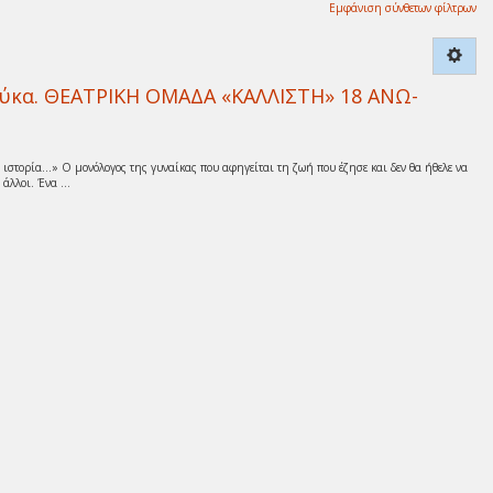
Εμφάνιση σύνθετων φίλτρων
ούκα. ΘΕΑΤΡΙΚΗ ΟΜΑΔΑ «ΚΑΛΛΙΣΤΗ» 18 ΑΝΩ-
 ιστορία…» Ο μονόλογος της γυναίκας που αφηγείται τη ζωή που έζησε και δεν θα ήθελε να
άλλοι. Ένα ...