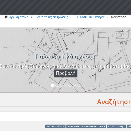
Αρχική σελίδα
Πολιτιστικές εκδηλώσεις
11. Φεστιβάλ Θεάτρου
Αναζήτηση
Πολεοδομικά σχέδια.
Συνοικισμός Βύρωνος, απαλλοτριώσεως μετα ρυμοτομίας
Προβολή
Αναζήτησ
Μάρω Δούκα ×
ΘΕΑΤΡΙΚΗ ΟΜΑΔΑ «ΚΑΛΛΙΣΤΗ» ×
παράσταση ×
Νέ