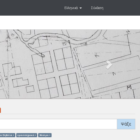
Ελληνικά
Σύνδεση
Next
.
η
Ψάξε
α Ελβετία ×
ερασιτεχνικό ×
θέατρο ×