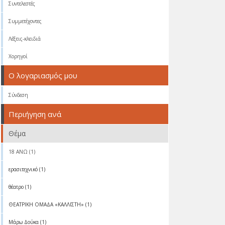
Συντελεστές
Συμμετέχοντες
Λέξεις-κλειδιά
Χορηγοί
Ο λογαριασμός μου
Σύνδεση
Περιήγηση ανά
Θέμα
18 ΑΝΩ (1)
ερασιτεχνικό (1)
θέατρο (1)
ΘΕΑΤΡΙΚΗ ΟΜΑΔΑ «ΚΑΛΛΙΣΤΗ» (1)
Μάρω Δούκα (1)