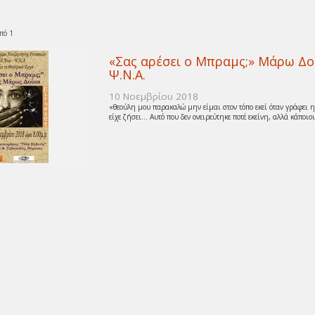
πό 1
«Σας αρέσει ο Μπραμς;» Μάρω Δ
Ψ.Ν.Α.
10 Νοεμβρίου 2018
«θεούλη μου παρακαλώ μην είμαι στον τόπο εκεί όταν γράφει η
είχε ζήσει… Αυτό που δεν ονειρεύτηκε ποτέ εκείνη, αλλά κάποιοι 