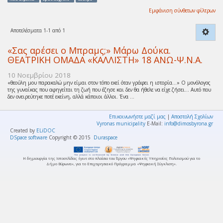
Εμφάνιση σύνθετων φίλτρων
Αποτελέσματα 1-1 από 1
«Σας αρέσει ο Μπραμς;» Μάρω Δούκα.
ΘΕΑΤΡΙΚΗ ΟΜΑΔΑ «ΚΑΛΛΙΣΤΗ» 18 ΑΝΩ-Ψ.Ν.Α.
10 Νοεμβρίου 2018
«θεούλη μου παρακαλώ μην είμαι στον τόπο εκεί όταν γράφει η ιστορία…» Ο μονόλογος
της γυναίκας που αφηγείται τη ζωή που έζησε και δεν θα ήθελε να είχε ζήσει… Αυτό που
δεν ονειρεύτηκε ποτέ εκείνη, αλλά κάποιοι άλλοι. Ένα ...
Επικοινωνήστε μαζί μας
|
Αποστολή Σχολίων
Vyronas municipality
E-Mail:
info@dimosbyrona.gr
Created by
ELiDOC
DSpace software
Copyright © 2015
Duraspace
Η δημιουργία της Ιστοσελίδας έγινε στο πλαίσιο του Έργου «Ψηφιακές Υπηρεσίες Πολιτισμού για το
Δήμο Βύρωνα», για το Επιχειρησιακό Πρόγραμμα «Ψηφιακή Σύγκλιση».