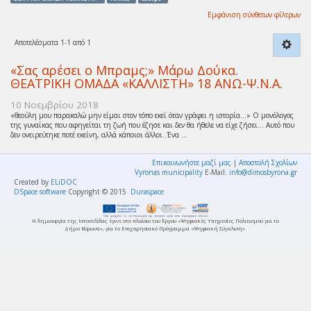
Εμφάνιση σύνθετων φίλτρων
Αποτελέσματα 1-1 από 1
«Σας αρέσει ο Μπραμς;» Μάρω Δούκα.
ΘΕΑΤΡΙΚΗ ΟΜΑΔΑ «ΚΑΛΛΙΣΤΗ» 18 ΑΝΩ-Ψ.Ν.Α.
10 Νοεμβρίου 2018
«θεούλη μου παρακαλώ μην είμαι στον τόπο εκεί όταν γράφει η ιστορία…» Ο μονόλογος
της γυναίκας που αφηγείται τη ζωή που έζησε και δεν θα ήθελε να είχε ζήσει… Αυτό που
δεν ονειρεύτηκε ποτέ εκείνη, αλλά κάποιοι άλλοι. Ένα ...
Επικοινωνήστε μαζί μας
|
Αποστολή Σχολίων
Vyronas municipality
E-Mail:
info@dimosbyrona.gr
Created by
ELiDOC
DSpace software
Copyright © 2015
Duraspace
Η δημιουργία της Ιστοσελίδας έγινε στο πλαίσιο του Έργου «Ψηφιακές Υπηρεσίες Πολιτισμού για το
Δήμο Βύρωνα», για το Επιχειρησιακό Πρόγραμμα «Ψηφιακή Σύγκλιση».