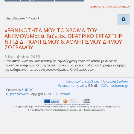
Εμφάνιση σύνθετων φίλτρων
Αποτελέσματα 1-1 από 1
«ΕΘΝΙΚΟΤΗΤΑ ΜΟΥ ΤΟ ΧΡΩΜΑ ΤΟΥ
ΑΝΕΜΟΥ»Ματέι Βιζνιέκ. ΘΕΑΤΡΙΚΟ ΕΡΓΑΣΤΗΡΙ
Ν.Π.Δ.Δ. ΠΟΛΙΤΙΣΜΟΥ & ΑΘΛΗΤΙΣΜΟΥ ΔΗΜΟΥ
ΖΩΓΡΑΦΟΥ
3 Νοεμβρίου 2018
Έργο σπονδυλωτό που αντικατοπτρίζει την σύγχρονη πραγματικότητα με άξονα τα
πλυντήρια εγκεφάλων. Ο συγγραφέας με κυνισμό, χιούμορ αλλά και λυρισμό, διατρέχει
την καθημερινότητα του σύγχρονου ανθρώπου. Ο άνθρωπος στον ...
Επικοινωνήστε μαζί μας
|
Αποστολή Σχολίων
Vyronas municipality
E-Mail:
info@dimosbyrona.gr
Created by
ELiDOC
DSpace software
Copyright © 2015
Duraspace
Η δημιουργία της Ιστοσελίδας έγινε στο πλαίσιο του Έργου «Ψηφιακές Υπηρεσίες Πολιτισμού για το
Δήμο Βύρωνα», για το Επιχειρησιακό Πρόγραμμα «Ψηφιακή Σύγκλιση».