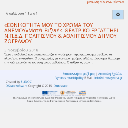
Εμφάνιση σύνθετων φίλτρων
Αποτελέσματα 1-1 από 1
«ΕΘΝΙΚΟΤΗΤΑ ΜΟΥ ΤΟ ΧΡΩΜΑ ΤΟΥ
ΑΝΕΜΟΥ»Ματέι Βιζνιέκ. ΘΕΑΤΡΙΚΟ ΕΡΓΑΣΤΗΡΙ
Ν.Π.Δ.Δ. ΠΟΛΙΤΙΣΜΟΥ & ΑΘΛΗΤΙΣΜΟΥ ΔΗΜΟΥ
ΖΩΓΡΑΦΟΥ
3 Νοεμβρίου 2018
Έργο σπονδυλωτό που αντικατοπτρίζει την σύγχρονη πραγματικότητα με άξονα τα
πλυντήρια εγκεφάλων. Ο συγγραφέας με κυνισμό, χιούμορ αλλά και λυρισμό, διατρέχει
την καθημερινότητα του σύγχρονου ανθρώπου. Ο άνθρωπος στον ...
Επικοινωνήστε μαζί μας
|
Αποστολή Σχολίων
Vyronas municipality
E-Mail:
info@dimosbyrona.gr
Created by
ELiDOC
DSpace software
Copyright © 2015
Duraspace
Η δημιουργία της Ιστοσελίδας έγινε στο πλαίσιο του Έργου «Ψηφιακές Υπηρεσίες Πολιτισμού για το
Δήμο Βύρωνα», για το Επιχειρησιακό Πρόγραμμα «Ψηφιακή Σύγκλιση».