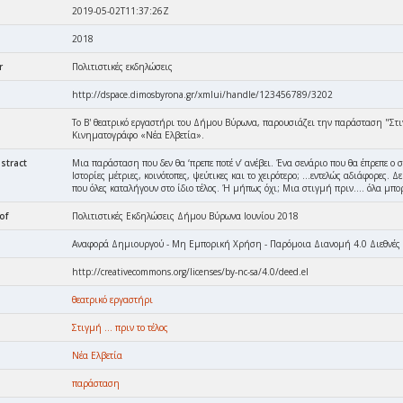
2019-05-02T11:37:26Z
2018
r
Πολιτιστικές εκδηλώσεις
http://dspace.dimosbyrona.gr/xmlui/handle/123456789/3202
Το Β' θεατρικό εργαστήρι του Δήμου Βύρωνα, παρουσιάζει την παράσταση "Στιγμ
Κινηματογράφο «Νέα Ελβετία».
stract
Μια παράσταση που δεν θα ‘πρεπε ποτέ ν’ ανέβει. Ένα σενάριο που θα έπρεπε ο 
Ιστορίες μέτριες, κοινότοπες, ψεύτικες και το χειρότερο; …εντελώς αδιάφορες.
που όλες καταλήγουν στο ίδιο τέλος. Ή μήπως όχι; Μια στιγμή πριν…. όλα μπο
of
Πολιτιστικές Εκδηλώσεις Δήμου Βύρωνα Ιουνίου 2018
Αναφορά Δημιουργού - Μη Εμπορική Χρήση - Παρόμοια Διανομή 4.0 Διεθνές
http://creativecommons.org/licenses/by-nc-sa/4.0/deed.el
θεατρικό εργαστήρι
Στιγμή ... πριν το τέλος
Νέα Ελβετία
παράσταση