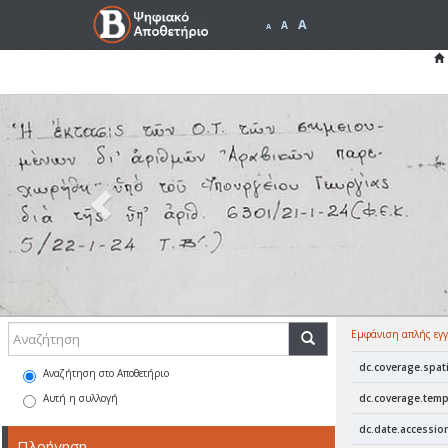
A
A
A
Previous
Εμφάνιση απλής εγ
dc.coverage.spati
Αναζήτηση στο Αποθετήριο
Αυτή η συλλογή
dc.coverage.temp
dc.date.accessio
Πλοήγηση