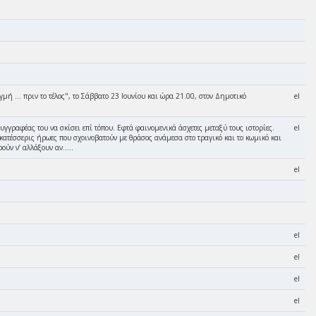
ή ... πριν το τέλος", το Σάββατο 23 Ιουνίου και ώρα 21.00, στον Δημοτικό
el
συγγραφέας του να σκίσει επί τόπου. Εφτά φαινομενικά άσχετες μεταξύ τους ιστορίες.
el
 Δεκατέσσερις ήρωες που σχοινοβατούν με θράσος ανάμεσα στο τραγικό και το κωμικό και
ρούν ν’ αλλάξουν αν…..
el
el
el
el
el