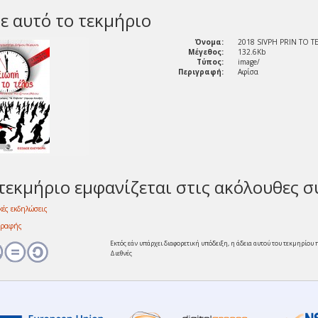
ε αυτό το τεκμήριο
Όνομα:
2018 SIVPH PRIN TO T
Μέγεθος:
132.6Kb
Τύπος:
image/
Περιγραφή:
Αφίσα
τεκμήριο εμφανίζεται στις ακόλουθες σ
ικές εκδηλώσεις
γραφής
Εκτός εάν υπάρχει διαφορετική υπόδειξη, η άδεια αυτού του τεκμηρίο
Διεθνές