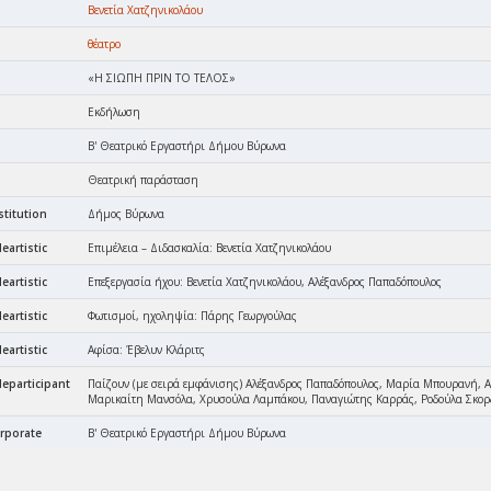
Βενετία Χατζηνικολάου
θέατρο
«Η ΣΙΩΠΗ ΠΡΙΝ ΤΟ ΤΕΛΟΣ»
Εκδήλωση
Β' Θεατρικό Εργαστήρι Δήμου Βύρωνα
Θεατρική παράσταση
stitution
Δήμος Βύρωνα
eartistic
Επιμέλεια – Διδασκαλία: Βενετία Χατζηνικολάου
eartistic
Επεξεργασία ήχου: Βενετία Χατζηνικολάου, Αλέξανδρος Παπαδόπουλος
eartistic
Φωτισμοί, ηχοληψία: Πάρης Γεωργούλας
eartistic
Αφίσα: Έβελυν Κλάριτς
leparticipant
Παίζουν (με σειρά εμφάνισης) Αλέξανδρος Παπαδόπουλος, Μαρία Μπουρανή, Αγ
Μαρικαίτη Μανσόλα, Χρυσούλα Λαμπάκου, Παναγιώτης Καρράς, Ροδούλα Σκορδ
orporate
Β' Θεατρικό Εργαστήρι Δήμου Βύρωνα