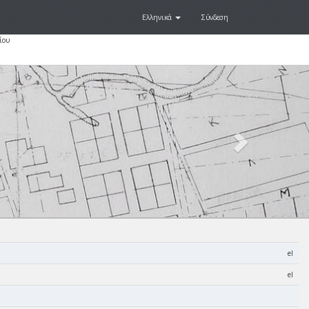
Ελληνικά
Σύνδεση
ίου
Next
.
el
el