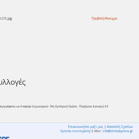
ELOS.jpg
Προβολή/
Άνοιγμα
υλλογές
υ περιγράφεται ως Αναφορά Δημιουργού - Μη Εμπορική Χρήση - Παρόμοια Διανομή 4.0
Επικοινωνήστε μαζί μας
|
Αποστολή Σχολίων
Vyronas municipality
E-Mail:
info@dimosbyrona.gr