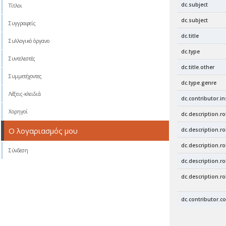
dc.subject
Τίτλοι
dc.subject
Συγγραφείς
dc.title
Συλλογικό όργανο
dc.type
Συντελεστές
dc.title.other
Συμμετέχοντες
dc.type.genre
Λέξεις-κλειδιά
dc.contributor.in
Χορηγοί
dc.description.rol
Ο λογαριασμός μου
dc.description.rol
dc.description.rol
Σύνδεση
dc.description.rol
dc.description.ro
dc.contributor.c