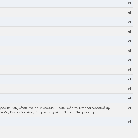
el
el
el
el
el
el
el
el
el
el
el
γελική Κοτζιλέλου, Μαίρη Μιλεούνη, Έβελυν Κλάριτς, Ντορίνα Ανδρουλάκη,
el
ούλη, Βένια Σάσσαλου, Κατερίνα Ζαχολίτη, Νατάσα Νικηφοράκη.
el