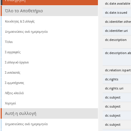
dc.date.available
Όλο το Αποθετήριο
dc.date.issued
Κοινότητες & Συλλογές
dc.identifier.othe
dc.identifier.uri
Δημοσιεύσεις ανά ημερομηνία
dc.description
Τίτλοι
Συγγραφείς
dc.description.ab
Συλλογικό όργανο
dc.relation.ispart
Συντελεστές
dc.rights
Συμμετέχοντες
dc.rights.uri
Λέξεις-κλειδιά
dc.subject
Χορηγοί
dc.subject
Αυτή η συλλογή
dc.subject
Δημοσιεύσεις ανά ημερομηνία
dc.subject