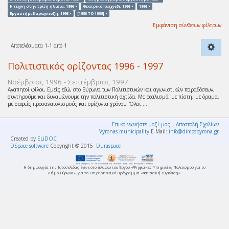
Η τέχνη στην τρίτη ηλικία, 1996 ×
Θεατρικό παιχνίδι, 1996 ×
1996 ×
Εργαστήρι Καραγκιόζη, 1996 ×
[1996 TO 1999] ×
Εμφάνιση σύνθετων φίλτρων
Αποτελέσματα 1-1 από 1
Πολιτιστικός ορίζοντας 1996 - 1997
Νοέμβριος 1996 - Σεπτέμβριος 1997
Αγαπητοί φίλοι, Εμείς εδώ, στο Βύρωνα των Πολιτιστικών και αγωνιστικών παραδόσεων,
συντηρούμε και δυναμώνουμε την πολιτιστική αχτίδα. Με ρεαλισμό, με πίστη, με όραμα,
με σαφείς προσανατολισμούς και ορίζοντα χρόνου. Όλοι ...
Επικοινωνήστε μαζί μας
|
Αποστολή Σχολίων
Vyronas municipality
E-Mail:
info@dimosbyrona.gr
Created by
ELiDOC
DSpace software
Copyright © 2015
Duraspace
Η δημιουργία της Ιστοσελίδας έγινε στο πλαίσιο του Έργου «Ψηφιακές Υπηρεσίες Πολιτισμού για το
Δήμο Βύρωνα», για το Επιχειρησιακό Πρόγραμμα «Ψηφιακή Σύγκλιση».