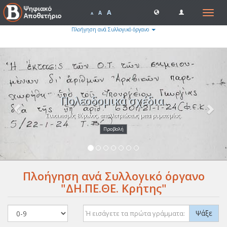
A
Toggle
A
A
navigat
Πλοήγηση ανά Συλλογικό όργανο
Previous
Nex
Πολεοδομικά σχέδια.
Συνοικισμός Βύρωνος, απαλλοτριώσεως μετα ρυμοτομίας.
Προβολή
Πλοήγηση ανά Συλλογικό όργανο
"ΔΗ.ΠΕ.ΘΕ. Κρήτης"
Ψάξε