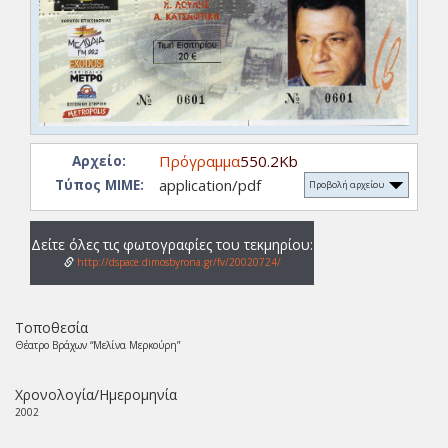
Πρόγραμμα
550.2Kb
Αρχείο:
application/pdf
Τύπος ΜΙΜΕ:
Προβολή αρχείου
Δείτε όλες τις φωτογραφίες του τεκμηρίου:
http://dspace.dimosbyrona.gr/fv/20020724/
Τοποθεσία
Θέατρο Βράχων “Μελίνα Μερκούρη”
Χρονολογία/Ημερομηνία
2002