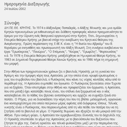
Ημερομηνία Διεξαγωγής
24 Ιουλίου 2002
Σύνοψη
ΔΗ.ΠΕ.ΘΕ. ΚΡΗΤΗΣ. Το 1974 ο Αλέξανδρος Παπαδερός, ο Αλέξης Μινωτής και μια ομάδα
Κρητών προικισμένων με ενθουσιασμό και διάθεση προσφοράς κάνουν πραγματικότητα το
όραμα για την ίδρυση ενός θεατρικού οργανισμού στην Κρήτη. Έτσι, δημιουργείται η
Εταιρεία θεάτρου Κρήτης με βασικό στόχο την αναβίωση του Κρητικού θεάτρου της
Αναγέννησης. Πρώτη παράσταση της Ε.θΕ.Κ. είναι η "Η θυσία του Αβραάμ" του Β.
Κορνάρου με σκηνοθέτη και πρωταγωνιστή τον Αλέξη Μινωτή. Στη συνέχεια ανεβαίνουν τα
έργα "Ερωτόκριτος", "Πανώρια", "Ο Επόμενος", "Κούρος", "Ερωφίλη", "Φορτουνάτος"
κ.ά. Το 1978 η Εταιρεία θεάτρου Κρήτης μετεξελίχθηκε σε Ημικρατικό θέατρο Κρήτης, το
1983 σε Δημοτικό Περιφερειακό θέατρο Χανιών Κρήτης και το 1986 πήρε τη σημερινή
του μορφή.
Στην Αθήνα των προχριστιανικών χρόνων ζει ο βασιλιάς Ηρακλής με τη γυναίκα του
Άρτεμη και την όμορφη κόρη τους Αρετούσα, με την οποία είναι κρυφά ερωτευμένος ο
γιος του συμβούλου του βασιλιά, ο Ρωτόκριτος που κάνει τις νύχτες καντάδες κάτω από το
παράθυρό της. Η Αρετούσα συμπαθεί τον άγνωστο. Ο Ρωτόκριτος ξενιτεύεται στον Έγριπο
για να ξεχάσει. Όταν επιστρέφει στην Αθήνα και προφασίζεται τον άρρωστο, η Αρετούσα,
που στο μεταξύ έχει καταλάβει ποιος είναι, του στέλνει ένα ξαρρωστικό και ο νέος
καταλαβαίνει ότι το πάθος του βρίσκει ανταπόκριση και αρχίζει να συχνάζει ξανά στο
παλάτι. Ο Ρήγας, για να διασκεδάσει την κόρη του που τη βλέπει μελαγχολική, οργανώνει
ένα κονταροχτύπημα στο οποίο παίρνουν μέρος αφέντες από διάφορους τόπους. Τελικός
νικητής είναι ο Ρωτόκριτος, που παρακινημένος από τη νέα πείθει τον πατέρα του να τη
ζητήσει από το βασιλιά σε γάμο. Ο Ηρακλής θυμώνει και εξορίζει το νέο μακριά από την
Αθήνα. Πριν ακόμη φύγει, η Αρετούσα τον αρραβωνιάζεται δίνοντάς του το δαχτυλίδι της.
Ο Ηρακλής επισπεύδει το γάμο της Αρετούσας με το βασιλόπουλο του Βυζαντίου που
ζήτησε το χέρι της. Εκείνη αρνείται και τελικά φυλακίζεται μαζί με την παραμάνα της.
Τρία χρόνια αργότερα, οι Βλάχοι με το βασιλιά τους εισβάλλουν στη χώρα και πολιορκούν