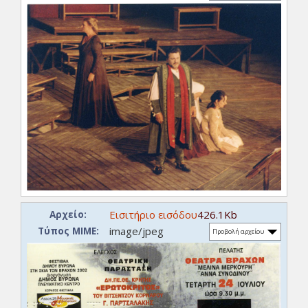
Εισιτήριο εισόδου
426.1Kb
Αρχείο:
image/jpeg
Τύπος ΜΙΜΕ:
Προβολή αρχείου