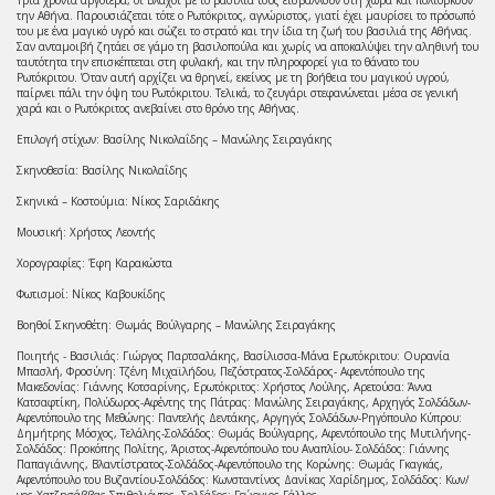
την Αθήνα. Παρουσιάζεται τότε ο Ρωτόκριτος, αγνώριστος, γιατί έχει μαυρίσει το πρόσωπό
του με ένα μαγικό υγρό και σώζει το στρατό και την ίδια τη ζωή του βασιλιά της Αθήνας.
Σαν ανταμοιβή ζητάει σε γάμο τη βασιλοπούλα και χωρίς να αποκαλύψει την αληθινή του
ταυτότητα την επισκέπτεται στη φυλακή, και την πληροφορεί για το θάνατο του
Ρωτόκριτου. Όταν αυτή αρχίζει να θρηνεί, εκείνος με τη βοήθεια του μαγικού υγρού,
παίρνει πάλι την όψη του Ρωτόκριτου. Τελικά, το ζευγάρι στεφανώνεται μέσα σε γενική
χαρά και ο Ρωτόκριτος ανεβαίνει στο θρόνο της Αθήνας.
Επιλογή στίχων: Βασίλης Νικολαΐδης – Μανώλης Σειραγάκης
Σκηνοθεσία: Βασίλης Νικολαΐδης
Σκηνικά – Κοστούμια: Νίκος Σαριδάκης
Μουσική: Χρήστος Λεοντής
Χορογραφίες: Έφη Καρακώστα
Φωτισμοί: Νίκος Καβουκίδης
Βοηθοί Σκηνοθέτη: Θωμάς Βούλγαρης – Μανώλης Σειραγάκης
Ποιητής - Βασιλιάς: Γιώργος Παρτσαλάκης, Βασίλισσα-Μάνα Ερωτόκριτου: Ουρανία
Μπασλή, Φροσύνη: Τζένη Μιχαϊλήδου, Πεζόστρατος-Σολδάρος- Αφεντόπουλο της
Μακεδονίας: Γιάννης Κοτσαρίνης, Ερωτόκριτος: Χρήστος Λούλης, Αρετούσα: Άννα
Κατσαφτίκη, Πολύδωρος-Αφέντης της Πάτρας: Μανώλης Σειραγάκης, Αρχηγός Σολδάδων-
Αφεντόπουλο της Μεθώνης: Παντελής Δεντάκης, Αργηγός Σολδάδων-Ρηγόπουλο Κύπρου:
Δημήτρης Μόσχος, Τελάλης-Σολδάδος: Θωμάς Βούλγαρης, Αφεντόπουλο της Μυτιλήνης-
Σολδάδος: Προκόπης Πολίτης, Άριστος-Αφεντόπουλο του Αναπλίου- Σολδάδος: Γιάννης
Παπαγιάννης, Βλαντίστρατος-Σολδάδος-Αφεντόπουλο της Κορώνης: Θωμάς Γκαγκάς,
Αφεντόπουλο του Βυζαντίου-Σολδάδος: Κωνσταντίνος Δανίκας Χαρίδημος, Σολδάδος: Κων/
νος Χατζησάββας Σπιθολιόντος, Σολδάδος: Γεώργιος Γάλλος