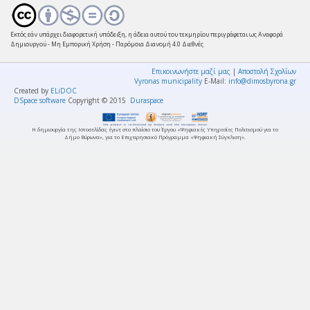
Εκτός εάν υπάρχει διαφορετική υπόδειξη, η άδεια αυτού του τεκμηρίου περιγράφεται ως Αναφορά
Δημιουργού - Μη Εμπορική Χρήση - Παρόμοια Διανομή 4.0 Διεθνές
Επικοινωνήστε μαζί μας
|
Αποστολή Σχολίων
Vyronas municipality
E-Mail:
info@dimosbyrona.gr
Created by
ELiDOC
DSpace software
Copyright © 2015
Duraspace
Η δημιουργία της Ιστοσελίδας έγινε στο πλαίσιο του Έργου «Ψηφιακές Υπηρεσίες Πολιτισμού για το
Δήμο Βύρωνα», για το Επιχειρησιακό Πρόγραμμα «Ψηφιακή Σύγκλιση».