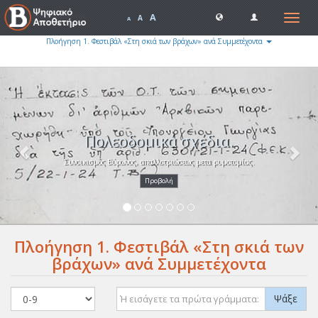
A
Toggle
A
A
navigat
Πλοήγηση 1. Φεστιβάλ «Στη σκιά των βράχων» ανά Συμμετέχοντα
Previous
Nex
Πολεοδομικά σχέδια.
Συνοικισμός Βύρωνος, απαλλοτριώσεως μετα ρυμοτομίας.
Προβολή
Πλοήγηση 1. Φεστιβάλ «Στη σκιά των
βράχων» ανά Συμμετέχοντα
Ψάξε