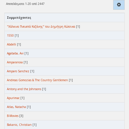
Αποτελέσματα 1-20 από 2447
Συμμετέχοντες
"Χάλκινα Πνευστά Κοζάνης" του Δημήτρη Κώτσικα
[1]
1550
[1]
Abdelli
[1]
Agababa, Avi
[1]
Amparanoia
[1]
Amparo Sanchez
[1]
Andreas Gomozias & The Country Gentlemen
[1]
Antony and the Johnsons
[1]
Apurimac
[1]
Atlas, Natacha
[1]
B-Movies
[3]
Bakanic, Christian
[1]