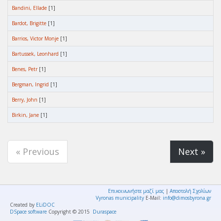
Bandini, Ellade
[1]
Bardot, Brigitte
[1]
Barrios, Victor Monje
[1]
Bartussek, Leonhard
[1]
Benes, Petr
[1]
Bergman, Ingrid
[1]
Berry, John
[1]
Birkin, Jane
[1]
« Previous
Next »
Επικοινωνήστε μαζί μας
|
Αποστολή Σχολίων
Vyronas municipality
E-Mail:
info@dimosbyrona.gr
Created by
ELiDOC
DSpace software
Copyright © 2015
Duraspace