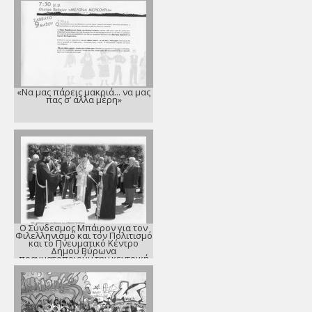
«Να μας πάρεις μακριά... να μας
πας σ’ άλλα μέρη»
Ο Σύνδεσμος Μπάιρον για τον
Φιλελληνισμό και τον Πολιτισμό
και το Πνευματικό Κέντρο
Δήμου Βύρωνα
πραγματοποιούν την κεντρική
εκδήλωση για την «Ημέρα
Φιλελληνισμού και Διεθνούς
Αλληλεγγύης»