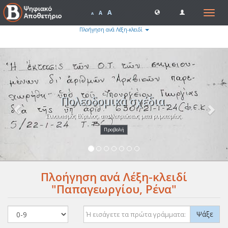
A
Toggle
A
A
navigat
Πλοήγηση ανά Λέξη-κλειδί
Previous
Nex
Πολεοδομικά σχέδια.
Συνοικισμός Βύρωνος, απαλλοτριώσεως μετα ρυμοτομίας.
Προβολή
Πλοήγηση ανά Λέξη-κλειδί
"Παπαγεωργίου, Ρένα"
Ψάξε