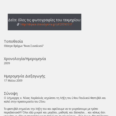
Δείτε όλες τις φωτογραφίες του τεκμηρίου:
http://dspace.dimosbyrona.gr/pf/20090517
Τοποθεσία
Θέατρο Βράχων “Άννα Συνοδινού”
Χρονολογία/Ημερομηνία
2009
Ημερομηνία Διεξαγωγής
17 Μαΐου 2009
Σύνοψη
Ο Δήμαρχος κ. Νίκος Χαρδαλιάς κηρύσσει τη Λήξη του 24ου Παιδικού Φεστιβάλ και
καλεί στην προετοιμασία του 25ου.
Το φεστιβάλ σημαίνει την λήξη του και οφείλουμε να το γιορτάσουμε με τρόπο
παραδοσιακό!!! Όλοι εδώ μικροί και μεγάλοι, μαθητές και δάσκαλοι... και κάπως έτσι