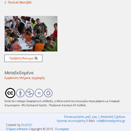
2. Παιδικό Φεστιβάλ
Προβολή/
Άνοιγμα
Μεταδεδομένα
Εμφάνιση πλήρους εγγραφής
Εκτός εάν υπάρχει διαφορετική υπόδειξη, η άδεια αυτού του τεκμηρίου περιγράφεται ως Αναφορά
Δημιουργού - Μη Εμπορική Χρήση - Παρόμοια Διανομή 4.0 Διεθνές
Επικοινωνήστε μαζί μας
|
Αποστολή Σχολίων
Vyronas municipality
E-Mail:
info@dimosbyrona.gr
Created by
ELiDOC
DSpace software
Copyright © 2015
Duraspace