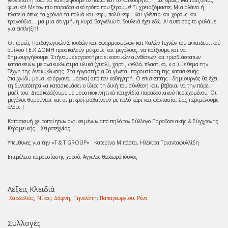
γεννιέται η ιδέα να παντρέψουμε το παλιό και το καινούργιο... Πώς όμως; Μα παίζοντας
φυσικά! Με τον πιο παραδοσιακό τρόπο που ξέρουμε! Τι χρειαζόμαστε; Μια αλάνα ή
πλατεία όπως τα χρόνια τα παλιά και κέφι, πολύ κέφι! Και γλέντια και χορούς και
τραγούδια... μα μια στιγμή, η κυρά Βαγγελιώ τι δουλειά έχει εδώ; Α! αυτό σας το φυλάμε
για έκπληξη!
Οι τομείς Παιδαγωγικών Σπουδών και Εφαρμοσμένων και Καλών Τεχνών του εκπαιδευτικού
ομίλου Ι.Ε.Κ ΔΟΜΗ προσκαλούν μικρούς και μεγάλους, να παίξουμε και να
δημιουργήσουμε. Στήνουμε εργαστήρια εικαστικών συνθέσεων και τρισδιάστατων
κατασκευών με ανακυκλώσιμα υλικά (γυαλί, χαρτί, φελλό, πλαστικό, κ.α.) με θέμα την
Τέχνη της Ανακύκλωσης. Στα εργαστήρια θα γίνεται παρουσίαση της κατασκευής
(παιχνίδι, μουσικό όργανο, μάσκα) από τον καθηγητή. Ο επισκέπτης - δημιουργός θα έχει
τη δυνατότητα να κατασκευάσει ο ίδιος τη δική του σύνθεση και, βέβαια, να την πάρει
μαζί του. Διασκεδάζουμε με μουσικοκινητικά παιχνίδια παραδοσιακού περιεχομένου. Οι
μεγάλοι θυμούνται και οι μικροί μαθαίνουν με πολύ κέφι και φαντασία. Σας περιμένουμε
όλους !
Κατασκευή χειροποίητων αντικειμένων από πηλό τον Σύλλογο Παραδοσιακής & Σύγχρονης
Κεραμεικής – Χειροτεχνίας
Υπεύθυνες για την «Τ & Τ GROUP» : Κατερίνα Μ πάστα, Ηλέκτρα Τριανταφυλλίδη
Επιμέλεια παρουσίασης χορού: Άγγελος θεοδωρόπουλος
Λέξεις Κλειδιά
Χαρδαλιάς, Νίκος
;
Δάφνη, Πηνελόπη
;
Παπαγεωργίου, Ρένα
Συλλογές