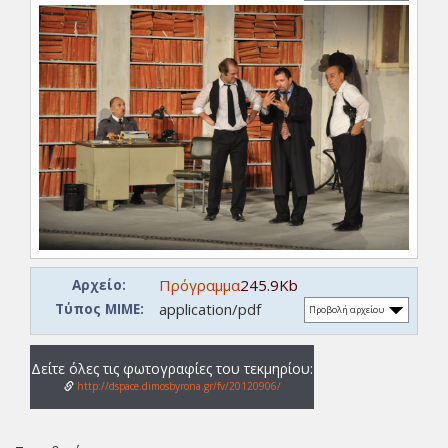
Πρόγραμμα
245.9Kb
Αρχείο:
application/pdf
Τύπος ΜΙΜΕ:
Προβολή αρχείου
Δείτε όλες τις φωτογραφίες του τεκμηρίου:
http://dspace.dimosbyrona.gr/fv/20120906/