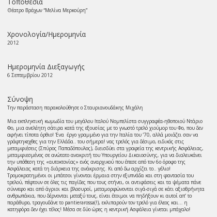
Τοποθεσία
Θέατρο Βράχων “Μελίνα Μερκούρη”
Χρονολογία/Ημερομηνία
2012
Ημερομηνία Διεξαγωγής
6 Σεπτεμβρίου 2012
Σύνοψη
Την παράσταση παρακολούθησε ο Σταυριανουδάκης Μιχάλη
Μια εκπληκτική κωμωδία του μεγάλου Ιταλού Νομπελίστα συγγραφέα-ηθοποιού Ντάριο
Φο, μια ανελέητη σάτιρα κατά της εξουσίας με το γνωστό τρελό χιούμορ του Φο, που δεν
αφήνει τίποτα όρθιο! Ένα έργο γραμμένο για την Ιταλία του ’70, αλλά μοιάζει σαν να
γράφτηκεχθες για την Ελλάδα.. του σήμερα! νας τρελός για δέσιμο, ειδικός στις
μεταμφιέσεις (Σπύρος Παπαδόπουλος), διεισδύει στα γραφεία της κεντρικής Ασφάλειας,
μεταμφιεσμένος σε ανώτατο ανακριτή του Υπουργείου Δικαιοσύνης, για να διαλευκάνει
την υπόθεση της «αυτοκτονίας» ενός αναρχικού που έπεσε από τον 6ο όροφο της
Ασφάλειας κατά τη διάρκεια της ανάκρισης. Κι από δω αρχίζει το.. γέλιο!
Τρομοκρατημένοι οι μπάτσοι γίνονται έρμαια στην εξυπνάδα και στη φαντασία του
τρελού, πέφτουν σε όλες τις παγίδες που τους στήνει, οι αντιφάσεις και τα ψέματα πάνε
σύννεφο και από άγριοι και βλοσυροί, μεταμορφώνονται σιγά-σιγά σε κάτι αξιοθρήνητα
ανθρωπάκια, που δέρνονται μεταξύ τους, είναι έτοιμοι να πηδήξουν κι αυτοί απ’ το
παράθυρο, τραγουδάνε το pantierarossa(!), εκλιπαρούν τον τρελό για έλεος και… η
κατηφόρα δεν έχει τέλος! Μέσα σε δύο ώρες η κεντρική Ασφάλεια γίνεται μπάχαλο!