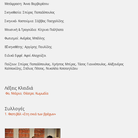
Μετάφραση: Άννα Βαρβαρέσου
Σκηνοθεσία: Σπύρος Παπαδόπουλος
Σκηνικά- Κοστούμια: Σάββας Πασχαλίδης
Μουσική & Τραγούδια: Κίτρινα Ποδήλατα
Φωτισμοί: Ανδρέας Μπέλλης
Β΄Σκηνοθέτης: Αργύρης Παυλίδης
Ειδικά Εφφέ: Αφοί Αλαχούζοι
Παίζουν: Σπύρος Παπαδόπουλος, Χρήστος Μπίρος, Τάσος Γιαννόπουλος, Αλέξανδρος
Καλπακίδης, Στέλιος Πέτσος, Νικολέτα Κοτσαηλίδου
Λέξεις Κλειδιά
Φο, Ντάριο
;
Θέατρο
;
Κωμωδία
Συλλογές
1. Φεστιβάλ «Στη σκιά των βράχων»