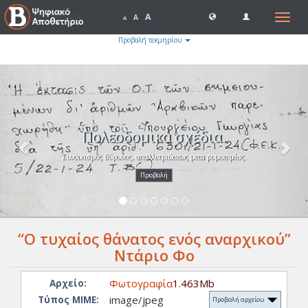
A
Toggle
A
A
navigat
Προβολή τεκμηρίου
Previous
Nex
Πολεοδομικά σχέδια.
Συνοικισμός Βύρωνος, απαλλοτριώσεως μετα ρυμοτομίας.
Προβολή
“Ο τυχαίος θάνατος ενός αναρχικού”
Ντάριο Φο
Φωτογραφία
1.463Mb
Αρχείο:
image/jpeg
Τύπος ΜΙΜΕ:
Προβολή αρχείου