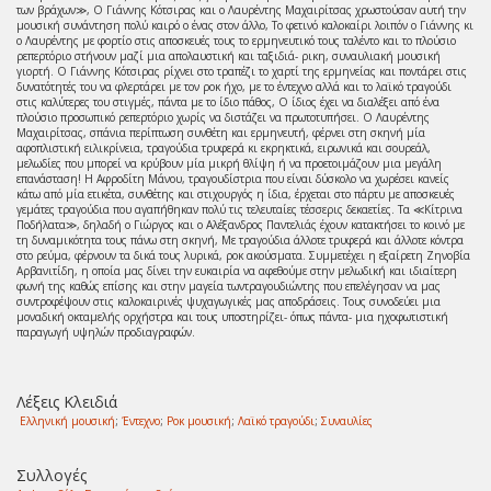
των βράχων≫, Ο Γιάννης Κότσιρας και ο Λαυρέντης Μαχαιρίτσας χρωστούσαν αυτή την
μουσική συνάντηση πολύ καιρό ο ένας στον άλλο, Το φετινό καλοκαίρι λοιπόν ο Γιάννης κι
ο Λαυρέντης με φορτίο στις αποσκευές τους το ερμηνευτικό τους ταλέντο και το πλούσιο
ρεπερτόριο στήνουν μαζί μια απολαυστική και ταξιδιά- ρικη, συναυλιακή μουσική
γιορτή. Ο Γιάννης Κότσιρας ρίχνει στο τραπέζι το χαρτί της ερμηνείας και ποντάρει στις
δυνατότητές του να φλερτάρει με τον ροκ ήχο, με το έντεχνο αλλά και το λαϊκό τραγούδι
στις καλύτερες του στιγμές, πάντα με το ίδιο πάθος, Ο ίδιος έχει να διαλέξει από ένα
πλούσιο προσωπικό ρεπερτόριο χωρίς να διστάζει να πρωτοτυπήσει. Ο Λαυρέντης
Μαχαιρίτσας, σπάνια περίπτωση συνθέτη και ερμηνευτή, φέρνει στη σκηνή μία
αφοπλιστική ειλικρίνεια, τραγούδια τρυφερά κι εκρηκτικά, ειρωνικά και σουρεάλ,
μελωδίες που μπορεί να κρύβουν μία μικρή θλίψη ή να προετοιμάζουν μια μεγάλη
επανάσταση! Η Αφροδίτη Μάνου, τραγουδίστρια που είναι δύσκολο να χωρέσει κανείς
κάτω από μία ετικέτα, συνθέτης και στιχουργός η ίδια, έρχεται στο πάρτυ με αποσκευές
γεμάτες τραγούδια που αγαπήθηκαν πολύ τις τελευταίες τέσσερις δεκαετίες. Τα ≪Κίτρινα
Ποδήλατα≫, δηλαδή ο Γιώργος και ο Αλέξανδρος Παντελιάς έχουν κατακτήσει το κοινό με
τη δυναμικότητα τους πάνω στη σκηνή, Με τραγούδια άλλοτε τρυφερά και άλλοτε κόντρα
στο ρεύμα, φέρνουν τα δικά τους λυρικά, ροκ ακούσματα. Συμμετέχει η εξαίρετη Ζηνοβία
Αρβανιτίδη, η οποία μας δίνει την ευκαιρία να αφεθούμε στην μελωδική και ιδιαίτερη
φωνή της καθώς επίσης και στην μαγεία τωντραγουδιώντης που επελέγησαν να μας
συντροφέψουν στις καλοκαιρινές ψυχαγωγικές μας αποδράσεις. Τους συνοδεύει μια
μοναδική οκταμελής ορχήστρα και τους υποστηρίζει- όπως πάντα- μια ηχοφωτιστική
παραγωγή υψηλών προδιαγραφών.
Λέξεις Κλειδιά
Ελληνική μουσική
;
Έντεχνο
;
Ροκ μουσική
;
Λαϊκό τραγούδι
;
Συναυλίες
Συλλογές