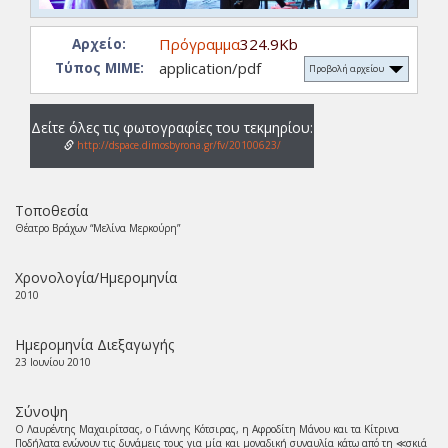
Πρόγραμμα
324.9Kb
Αρχείο:
application/pdf
Τύπος ΜΙΜΕ:
Προβολή αρχείου
Δείτε όλες τις φωτογραφίες του τεκμηρίου:
http://dspace.dimosbyrona.gr/fv/20100623/
Τοποθεσία
Θέατρο Βράχων “Μελίνα Μερκούρη”
Χρονολογία/Ημερομηνία
2010
Ημερομηνία Διεξαγωγής
23 Ιουνίου 2010
Σύνοψη
Ο Λαυρέντης Μαχαιρίτσας, ο Γιάννης Κότσιρας, η Αφροδίτη Μάνου και τα Κίτρινα
Ποδήλατα ενώνουν τις δυνάμεις τους για μία και μοναδική συναυλία κάτω από τη ≪σκιά