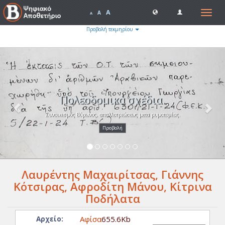
A
Toggle
A
A
navigat
Προβολή τεκμηρίου
Previous
Nex
Πολεοδομικά σχέδια.
Συνοικισμός Βύρωνος, απαλλοτριώσεως μετα ρυμοτομίας.
Προβολή
Λαυρέντης Μαχαιρίτσας, Γιάννης
Κότσιρας, Αφροδίτη Μάνου, Κίτρινα
Ποδήλατα
Αφίσα
655.6Kb
Αρχείο: