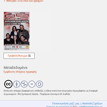
1. Φεστιβάλ «Στη σκιά των βράχων»
Προβολή/
Άνοιγμα
Μεταδεδομένα
Εμφάνιση πλήρους εγγραφής
Εκτός εάν υπάρχει διαφορετική υπόδειξη, η άδεια αυτού του τεκμηρίου περιγράφεται ως Αναφορά
Δημιουργού - Μη Εμπορική Χρήση - Παρόμοια Διανομή 4.0 Διεθνές
Επικοινωνήστε μαζί μας
|
Αποστολή Σχολίων
Vyronas municipality
E-Mail:
info@dimosbyrona.gr