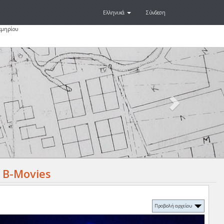
Ελληνικά
Σύνδεση
κμηρίου
Next
.
 B-Movies
Προβολή αρχείου