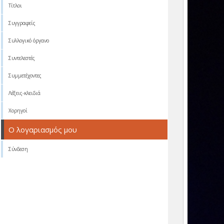
Τίτλοι
Συγγραφείς
Συλλογικό όργανο
Συντελεστές
Συμμετέχοντες
Λέξεις-κλειδιά
Χορηγοί
Ο λογαριασμός μου
Σύνδεση