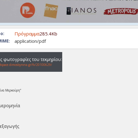
Πρόγραμμα
285.4Kb
ο:
application/pdf
ΙΜΕ:
τις φωτογραφίες του τεκμηρίου:
dspace.dimosbyrona.gr/fv/20100629/
ίνα Μερκούρη”
μερομηνία
ιεξαγωγής