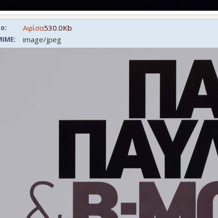
Αφίσα
530.0Kb
ο:
image/jpeg
ΙΜΕ: