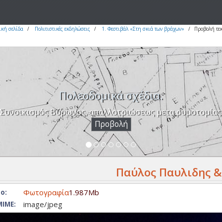
ική σελίδα
Πολιτιστικές εκδηλώσεις
1. Φεστιβάλ «Στη σκιά των βράχων»
Προβολή τε
Πολεοδομικά σχέδια.
Συνοικισμός Βύρωνος, απαλλοτριώσεως μετα ρυμοτομίας
Προβολή
Παύλος Παυλιδης &
Φωτογραφία
1.987Mb
ο:
image/jpeg
ΙΜΕ: