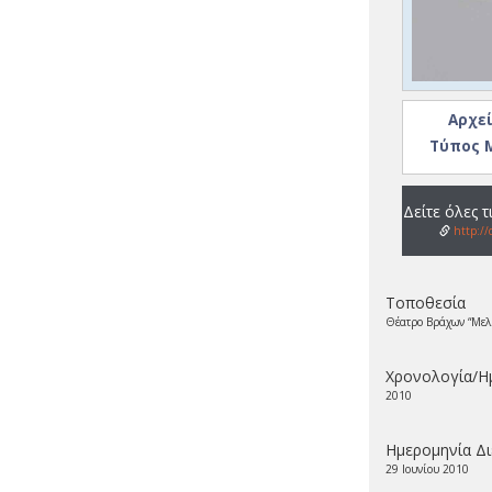
Αρχεί
Τύπος Μ
Δείτε όλες 
http://
Τοποθεσία
Θέατρο Βράχων “Μελ
Χρονολογία/Η
2010
Ημερομηνία Δ
29 Ιουνίου 2010