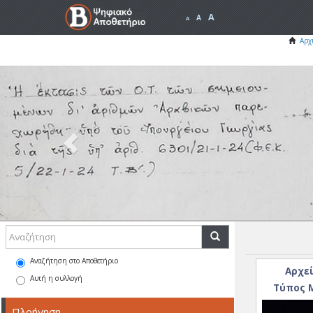
A
A
A
Αρχ
Previous
Αναζήτηση στο Αποθετήριο
Αρχεί
Αυτή η συλλογή
Τύπος Μ
Πλοήγηση