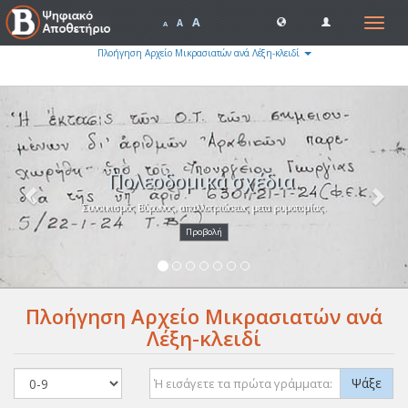
A
Toggle
A
A
navigat
Πλοήγηση Αρχείο Μικρασιατών ανά Λέξη-κλειδί
Previous
Nex
Πολεοδομικά σχέδια.
Συνοικισμός Βύρωνος, απαλλοτριώσεως μετα ρυμοτομίας.
Προβολή
Πλοήγηση Αρχείο Μικρασιατών ανά
Λέξη-κλειδί
Ψάξε