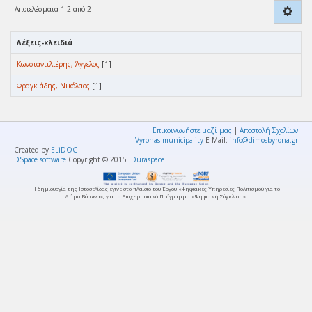
Αποτελέσματα 1-2 από 2
Λέξεις-κλειδιά
Κωνσταντιλιέρης, Άγγελος
[1]
Φραγκιάδης, Νικόλαος
[1]
Επικοινωνήστε μαζί μας
|
Αποστολή Σχολίων
Vyronas municipality
E-Mail:
info@dimosbyrona.gr
Created by
ELiDOC
DSpace software
Copyright © 2015
Duraspace
Η δημιουργία της Ιστοσελίδας έγινε στο πλαίσιο του Έργου «Ψηφιακές Υπηρεσίες Πολιτισμού για το
Δήμο Βύρωνα», για το Επιχειρησιακό Πρόγραμμα «Ψηφιακή Σύγκλιση».