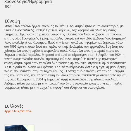
Χρονολογία/Ημερομηνία
1924
Σύνοψη
Μεταξύ των πρώτων έργων υποδομής του νέου Συνοικισμού ήταν και το Διοικητήριο, με
Σταθμό Χωροφυλακής, Σταθμό Πρώτων Βοηθειών, Ταχυδρομείο και άλλες δημόσιες
υπηρεσίες. Βρισκόταν στην πίσω πλευρά της πλατείας του Αγίου Λαζάρου, με πρόσοψη
επί της οδού Ευαγγελικής Σχολής και άλλες πλευρές επί των οδών Δωδεκανήσου (σημερινή
Κωνσταντιλιέρη) και Κισσάμου. Παρά την έντονη αντίδραση φορέων και δημοτών, γύρο
στο 1995 έγινε κι αυτό βορά της κερδοσκοπικής βουλιμίας των εργολάβων, Στη θέση του
χτίστηκε ένα ακόμη τεράστιο τσιμεντένιο κουτί. Κι έτσι ένα ακόμη ιστορικό κτίριο του
Βύρωνα αποτελεί παρελθόν. Μπροστά από αυτό το κτίριο έγινε στις 16 Απρίλη του 1924 η
τελετή ονοματοδοσίας του νέου προσφυγικού συνοικισμού. Η τελετή είχε πρωτοφανή
επισημότητα, αφού ήταν παρούσα όλ η πολιτειακή, πολιτική, στρατιωτική, εκκλησιαστική
κ.λ.π. ηγεσία του ελληνικού κράτους. Σε αυτό το κτίριο εντοιχίστηκε η σχετική μαρμάρινη
πλάκα, που φαίνεται στην φωτογραφία μας. Η εντοιχισμένη πλάκα μετά την δημιουργία
της πολυκατοικίας, που πήρε τη θέση του Διοικητηρίου, τοποθετήθηκε στην είσοδο της επί
της οδού Κισσάμου. Το 2004 η Δημοτική Αρχή κατασκεύασε στην πλατεία του Αγίου
Λαζάρου ειδικό μνημείο με την προτομή του Byron, στο οποίο εντοιχίστηκε και η παλιά
μαρμάρινη πλάκα με την αρχική επιγραφή στα ελληνικά και στα αγγλικά.
Συλλογές
Αρχείο Μικρασιατών