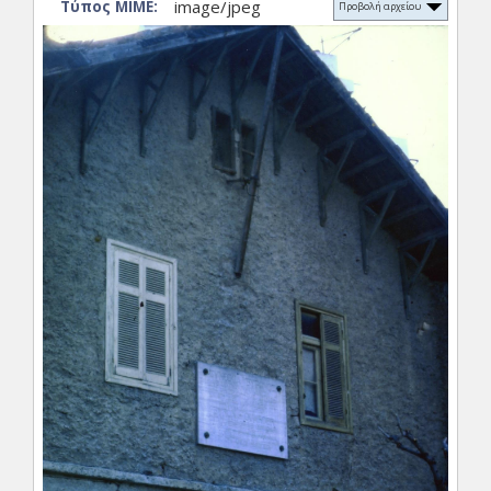
image/jpeg
Τύπος ΜΙΜΕ:
Προβολή αρχείου