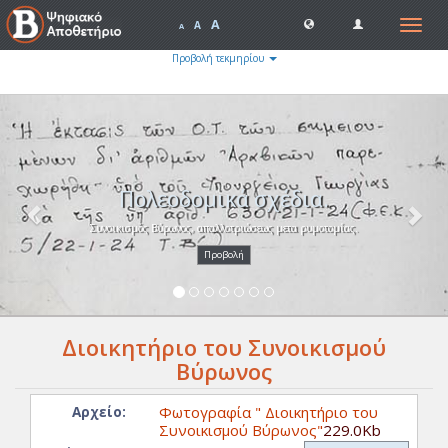
A
Toggle
A
A
navigat
Προβολή τεκμηρίου
Previous
Nex
Πολεοδομικά σχέδια.
Συνοικισμός Βύρωνος, απαλλοτριώσεως μετα ρυμοτομίας.
Προβολή
Διοικητήριο του Συνοικισμού
Βύρωνος
Φωτογραφία " Διοικητήριο του
Αρχείο:
Συνοικισμού Βύρωνος"
229.0Kb