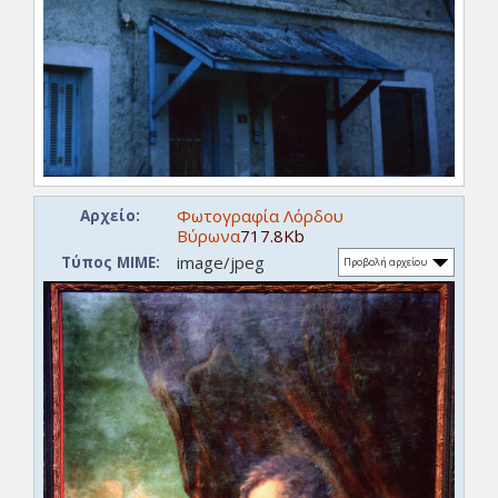
Φωτογραφία Λόρδου
Αρχείο:
Βύρωνα
717.8Kb
image/jpeg
Τύπος ΜΙΜΕ:
Προβολή αρχείου