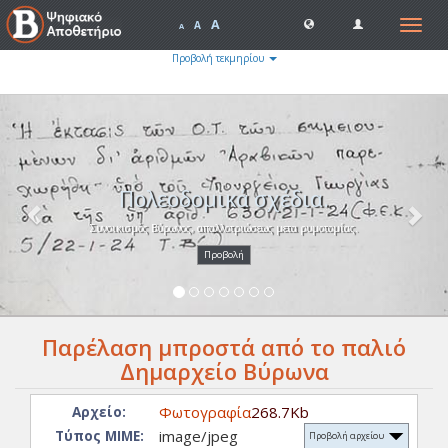
A
Toggle
A
A
navigat
Προβολή τεκμηρίου
Previous
Nex
Πολεοδομικά σχέδια.
Συνοικισμός Βύρωνος, απαλλοτριώσεως μετα ρυμοτομίας.
Προβολή
Παρέλαση μπροστά από το παλιό
Δημαρχείο Βύρωνα
Φωτογραφία
268.7Kb
Αρχείο:
image/jpeg
Τύπος ΜΙΜΕ:
Προβολή αρχείου