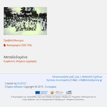
Προβολή/
Άνοιγμα
Φωτογραφία (268.7Kb)
Μεταδεδομένα
Εμφάνιση πλήρους εγγραφής
Επικοινωνήστε μαζί μας
|
Αποστολή Σχολίων
Vyronas municipality
E-Mail:
info@dimosbyrona.gr
Created by
ELiDOC
DSpace software
Copyright © 2015
Duraspace
Η δημιουργία της Ιστοσελίδας έγινε στο πλαίσιο του Έργου «Ψηφιακές Υπηρεσίες Πολιτισμού για το
Δήμο Βύρωνα», για το Επιχειρησιακό Πρόγραμμα «Ψηφιακή Σύγκλιση».