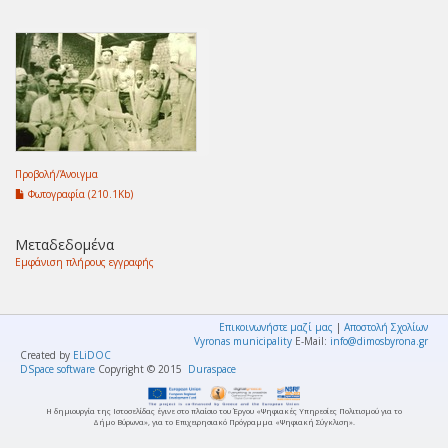
Προβολή/
Άνοιγμα
Φωτογραφία (210.1Kb)
Μεταδεδομένα
Εμφάνιση πλήρους εγγραφής
Επικοινωνήστε μαζί μας
|
Αποστολή Σχολίων
Vyronas municipality
E-Mail:
info@dimosbyrona.gr
Created by
ELiDOC
DSpace software
Copyright © 2015
Duraspace
Η δημιουργία της Ιστοσελίδας έγινε στο πλαίσιο του Έργου «Ψηφιακές Υπηρεσίες Πολιτισμού για το
Δήμο Βύρωνα», για το Επιχειρησιακό Πρόγραμμα «Ψηφιακή Σύγκλιση».