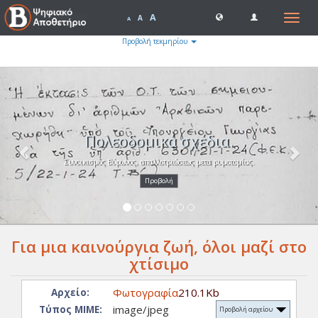
A
Toggle
A
A
navigat
Προβολή τεκμηρίου
Previous
Nex
Πολεοδομικά σχέδια.
Συνοικισμός Βύρωνος, απαλλοτριώσεως μετα ρυμοτομίας.
Προβολή
Για μια καινούργια ζωή, όλοι μαζί στο
χτίσιμο
Φωτογραφία
210.1Kb
Αρχείο:
image/jpeg
Τύπος ΜΙΜΕ:
Προβολή αρχείου