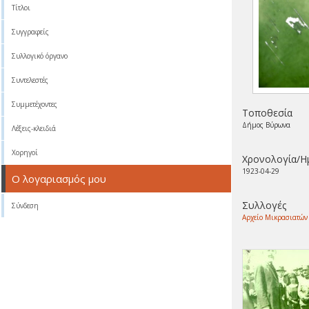
Τίτλοι
Συγγραφείς
Συλλογικό όργανο
Συντελεστές
Συμμετέχοντες
Τοποθεσία
Δήμος Βύρωνα
Λέξεις-κλειδιά
Χορηγοί
Χρονολογία/Η
1923-04-29
Ο λογαριασμός μου
Συλλογές
Σύνδεση
Αρχείο Μικρασιατών