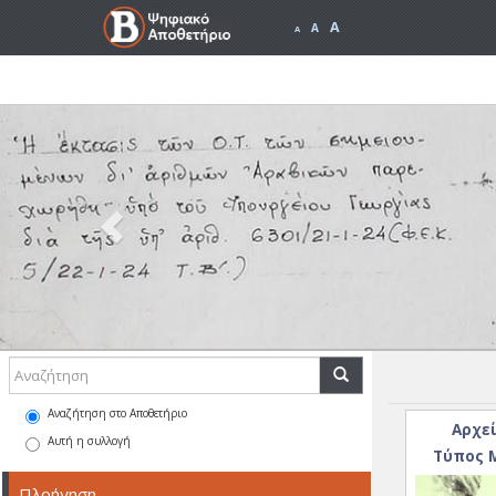
A
A
A
Previous
Αναζήτηση στο Αποθετήριο
Αρχεί
Αυτή η συλλογή
Τύπος Μ
Πλοήγηση