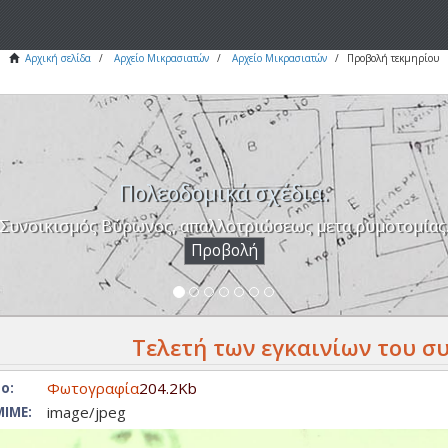
Αρχική σελίδα
Αρχείο Μικρασιατών
Αρχείο Μικρασιατών
Προβολή τεκμηρίου
Πολεοδομικά σχέδια.
Συνοικισμός Βύρωνος, απαλλοτριώσεως μετα ρυμοτομίας
Προβολή
Τελετή των εγκαινίων του σ
Φωτογραφία
204.2Kb
ο:
image/jpeg
ΙΜΕ: