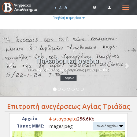
A
Toggle
A
A
navigat
Προβολή τεκμηρίου
Previous
Nex
Πολεοδομικά σχέδια.
Συνοικισμός Βύρωνος, απαλλοτριώσεως μετα ρυμοτομίας.
Προβολή
Επιτροπή ανεγέρσεως Αγίας Τριάδας
Φωτογραφία
256.6Kb
Αρχείο:
image/jpeg
Τύπος ΜΙΜΕ:
Προβολή αρχείου