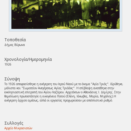
Τοποθεσία
Δήμος Βύρωνα
Χρονολογία/Ημερομηνία
1926
Σύνοψη
Το 1926 αποφασίσθηκε η ανέγερση του Ιερού Ναού με το όνομα "Αγία Τριάς". Ιδρύθηκε,
μάλιστα και "Σωματείον Ανεγέρσεως Αγίας Τριάδος". Η επίβλεψη ανατέθηκε στην
εκκλησιαστική επιτροπή του Αγίου Λαζάρου. Αρχιτέκτων ο Αθανάσιος Ι. Δεμίρης. Στην
θεμελίωση πρωτοστάτησε η οικογένεια Πατού (Ελένη, Ιάκωβος, Μαρία, Μιχάλης).Η
ανέγερση άρχισε αμέσως, αλλά οι εργασίες προχωρούσαν με απελπιστικό ρυθμό.
Συλλογές
Αρχείο Μικρασιατών