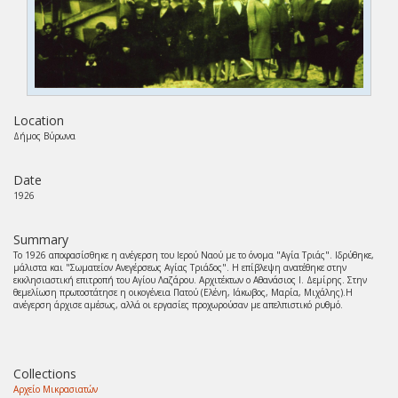
Location
Δήμος Βύρωνα
Date
1926
Summary
Το 1926 αποφασίσθηκε η ανέγερση του Ιερού Ναού με το όνομα "Αγία Τριάς". Ιδρύθηκε,
μάλιστα και "Σωματείον Ανεγέρσεως Αγίας Τριάδος". Η επίβλεψη ανατέθηκε στην
εκκλησιαστική επιτροπή του Αγίου Λαζάρου. Αρχιτέκτων ο Αθανάσιος Ι. Δεμίρης. Στην
θεμελίωση πρωτοστάτησε η οικογένεια Πατού (Ελένη, Ιάκωβος, Μαρία, Μιχάλης).Η
ανέγερση άρχισε αμέσως, αλλά οι εργασίες προχωρούσαν με απελπιστικό ρυθμό.
Collections
Αρχείο Μικρασιατών