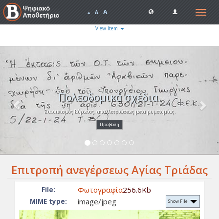
A
Toggle
A
A
navigat
View Item
Previous
Nex
Πολεοδομικά σχέδια.
Συνοικισμός Βύρωνος, απαλλοτριώσεως μετα ρυμοτομίας.
Προβολή
Επιτροπή ανεγέρσεως Αγίας Τριάδας
Φωτογραφία
256.6Kb
File:
image/jpeg
MIME type:
Show File