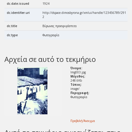
dc.date.issued
1924
dc.identifier.uri
http://dspace.dimosbyrona.gr/xmlui/handle/123456789/291
2
dc.title
Βύρωνας προσφυγόσπιτα
e
dc.type
Φωτογραφία
e
Αρχεία σε αυτό το τεκμήριο
Όνομα:
Img003.jpg
Μέγεθος:
248.6Kb
Τύπος:
image/
Περιγραφή:
Φωτογραφία
Προβολή/
Άνοιγμα