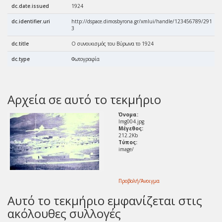
dc.date.issued
1924
dc.identifier.uri
http://dspace.dimosbyrona.gr/xmlui/handle/123456789/291
3
dc.title
Ο συνοικισμός του Βύρωνα το 1924
e
dc.type
Φωτογραφία
e
Αρχεία σε αυτό το τεκμήριο
Όνομα:
Img004.jpg
Μέγεθος:
212.2Kb
Τύπος:
image/
Προβολή/
Άνοιγμα
Αυτό το τεκμήριο εμφανίζεται στις
ακόλουθες συλλογές