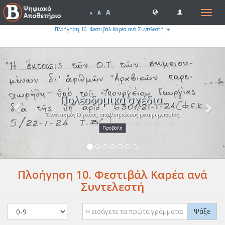
A
Toggle
A
A
navigat
Πλοήγηση 10. Φεστιβάλ Καρέα ανά Συντελεστή
Previous
Nex
Πολεοδομικά σχέδια.
Συνοικισμός Βύρωνος, απαλλοτριώσεως μετα ρυμοτομίας.
Προβολή
Πλοήγηση 10. Φεστιβάλ Καρέα ανά
Συντελεστή
Ψάξε