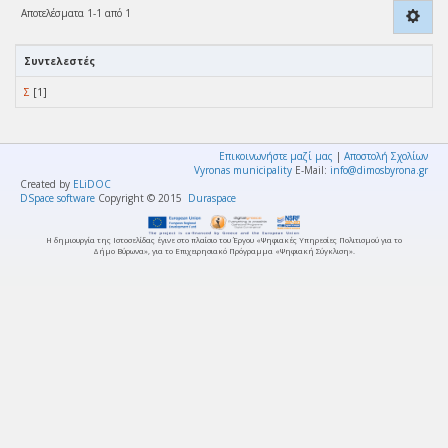
Αποτελέσματα 1-1 από 1
Συντελεστές
Σ
[1]
Επικοινωνήστε μαζί μας
|
Αποστολή Σχολίων
Vyronas municipality
E-Mail:
info@dimosbyrona.gr
Created by
ELiDOC
DSpace software
Copyright © 2015
Duraspace
Η δημιουργία της Ιστοσελίδας έγινε στο πλαίσιο του Έργου «Ψηφιακές Υπηρεσίες Πολιτισμού για το
Δήμο Βύρωνα», για το Επιχειρησιακό Πρόγραμμα «Ψηφιακή Σύγκλιση».