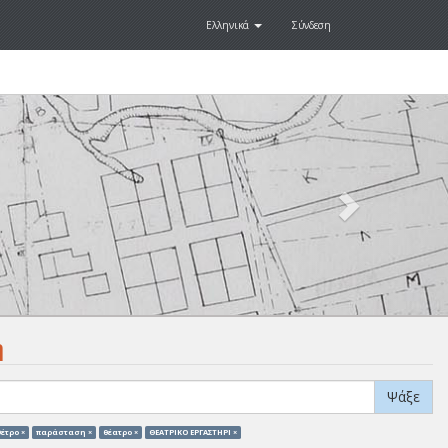
Ελληνικά
Σύνδεση
Next
.
η
Ψάξε
έτρο ×
παράσταση ×
θέατρο ×
ΘΕΑΤΡΙΚΟ ΕΡΓΑΣΤΗΡΙ ×