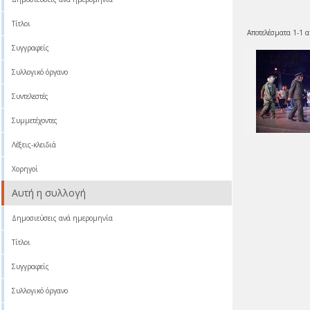
Τίτλοι
Αποτελέσματα 1-1 α
Συγγραφείς
Συλλογικό όργανο
Συντελεστές
Συμμετέχοντες
Λέξεις-κλειδιά
Χορηγοί
Αυτή η συλλογή
Δημοσιεύσεις ανά ημερομηνία
Τίτλοι
Συγγραφείς
Συλλογικό όργανο