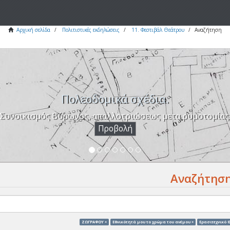
Αρχική σελίδα
Πολιτιστικές εκδηλώσεις
11. Φεστιβάλ Θεάτρου
Αναζήτηση
Πολεοδομικά σχέδια.
Συνοικισμός Βύρωνος, απαλλοτριώσεως μετα ρυμοτομίας
Προβολή
Αναζήτησ
ΖΩΓΡΑΦΟΥ ×
Eθνικότητά μου το χρώμα του ανέμου ×
Ερασιτεχνικό Θ