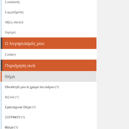
Συντελεστές
Συμμετέχοντες
Λέξεις-κλειδιά
Χορηγοί
Ο λογαριασμός μου
Σύνδεση
Περιήγηση ανά
Θέμα
Eθνικότητά μου το χρώμα του ανέμου (1)
Βιζνιέκ (1)
Ερασιτεχνικό Θέτρο (1)
ΖΩΓΡΑΦΟΥ (1)
θέατρο (1)